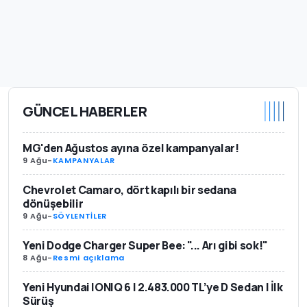
GÜNCEL HABERLER
MG'den Ağustos ayına özel kampanyalar!
9 Ağu
-
KAMPANYALAR
Chevrolet Camaro, dört kapılı bir sedana
dönüşebilir
9 Ağu
-
SÖYLENTİLER
Yeni Dodge Charger Super Bee: "... Arı gibi sok!"
8 Ağu
-
Resmi açıklama
Yeni Hyundai IONIQ 6 | 2.483.000 TL’ye D Sedan | İlk
Sürüş