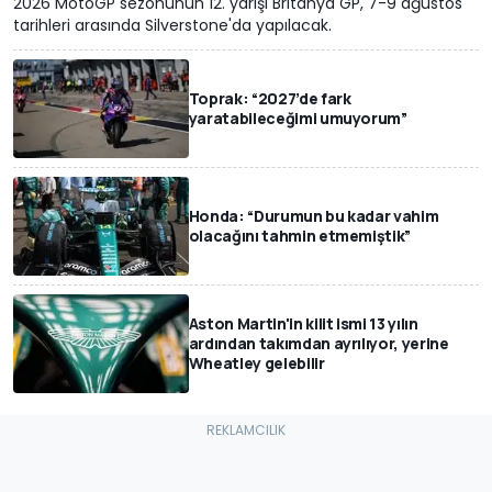
2026 MotoGP sezonunun 12. yarışı Britanya GP, 7-9 ağustos
tarihleri arasında Silverstone'da yapılacak.
Toprak: “2027’de fark
yaratabileceğimi umuyorum”
Honda: “Durumun bu kadar vahim
olacağını tahmin etmemiştik”
Aston Martin'in kilit ismi 13 yılın
ardından takımdan ayrılıyor, yerine
Wheatley gelebilir