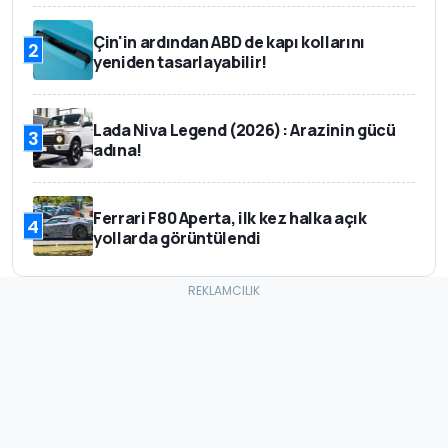
Çin'in ardından ABD de kapı kollarını
2
yeniden tasarlayabilir!
Lada Niva Legend (2026): Arazinin gücü
3
adına!
Ferrari F80 Aperta, ilk kez halka açık
4
yollarda görüntülendi