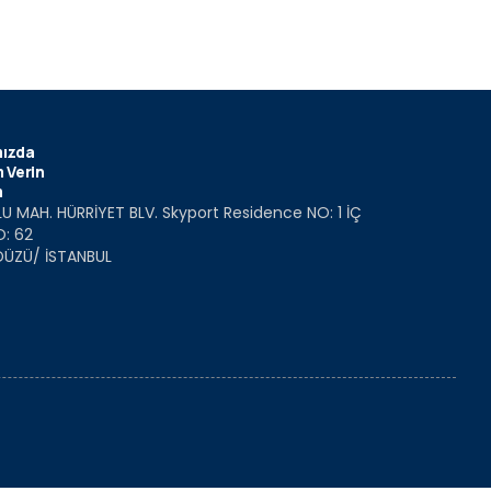
ızda
 Verin
m
U MAH. HÜRRİYET BLV. Skyport Residence NO: 1 İÇ
O: 62
DÜZÜ/ İSTANBUL