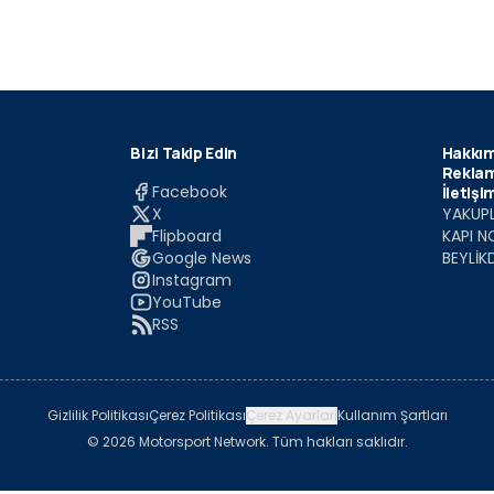
Bizi Takip Edin
Hakkım
Reklam
Facebook
İletişi
X
YAKUPL
Flipboard
KAPI N
Google News
BEYLİK
Instagram
YouTube
RSS
Gizlilik Politikası
Çerez Politikası
Çerez Ayarları
Kullanım Şartları
© 2026 Motorsport Network. Tüm hakları saklıdır.