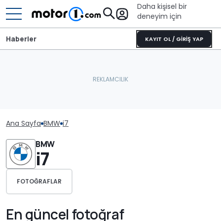
Daha kişisel bir
deneyim için
Haberler
KAYIT OL / GİRİŞ YAP
Ana Sayfa
BMW
i7
BMW
i7
FOTOĞRAFLAR
En güncel fotoğraf