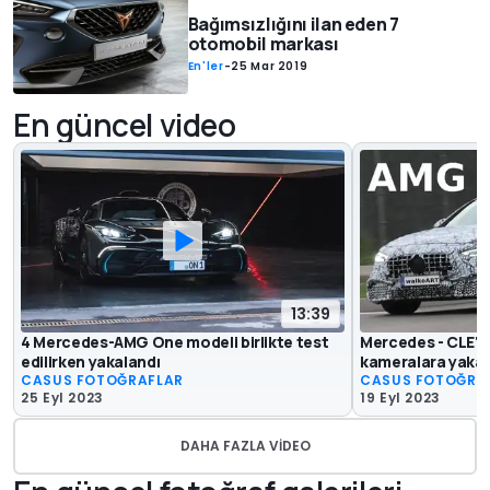
Bağımsızlığını ilan eden 7
otomobil markası
En'ler
-
25 Mar 2019
En güncel video
13:39
4 Mercedes-AMG One modeli birlikte test
Mercedes - CLE'n
edilirken yakalandı
kameralara yakal
CASUS FOTOĞRAFLAR
CASUS FOTOĞRA
25 Eyl 2023
19 Eyl 2023
DAHA FAZLA VIDEO