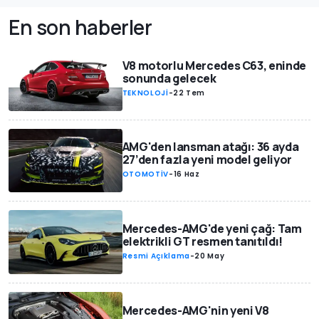
En son haberler
V8 motorlu Mercedes C63, eninde
sonunda gelecek
TEKNOLOJİ
-
22 Tem
AMG'den lansman atağı: 36 ayda
27’den fazla yeni model geliyor
OTOMOTİV
-
16 Haz
Mercedes-AMG'de yeni çağ: Tam
elektrikli GT resmen tanıtıldı!
Resmi Açıklama
-
20 May
Mercedes-AMG'nin yeni V8