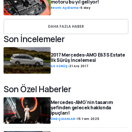
motoru bu yıl geliyor!
Resmi Açıklama
-
6 May
DAHA FAZLA HABER
Son İncelemeler
2017 Mercedes-AMG E63 S Estate
İlk Sürüş İncelemesi
İLK SÜRÜŞ
-
21 Ara 2017
Son Özel Haberler
Mercedes-AMG'nin tasarım
şefinden gelecek hakkında
ipuçları!
ÖNE ÇIKANLAR
-
15 Tem 2025