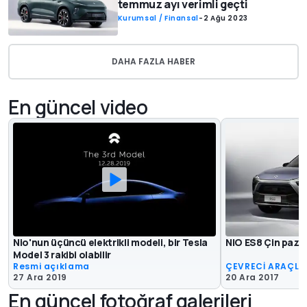
temmuz ayı verimli geçti
Kurumsal / Finansal
-
2 Ağu 2023
DAHA FAZLA HABER
En güncel video
Nio'nun üçüncü elektrikli modeli, bir Tesla
NIO ES8 Çin pazar
Model 3 rakibi olabilir
Resmi açıklama
ÇEVRECİ ARAÇLA
27 Ara 2019
20 Ara 2017
En güncel fotoğraf galerileri