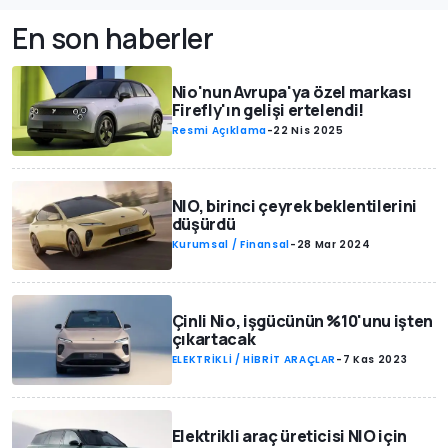
En son haberler
Nio'nun Avrupa'ya özel markası
Firefly'ın gelişi ertelendi!
Resmi Açıklama
-
22 Nis 2025
NIO, birinci çeyrek beklentilerini
düşürdü
Kurumsal / Finansal
-
28 Mar 2024
Çinli Nio, işgücünün %10'unu işten
çıkartacak
ELEKTRİKLİ / HİBRİT ARAÇLAR
-
7 Kas 2023
Elektrikli araç üreticisi NIO için