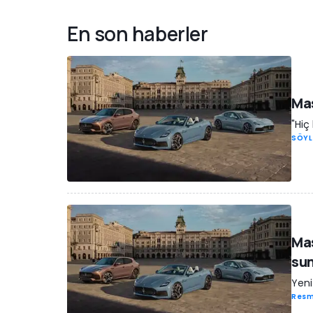
En son haberler
Mas
"Hiç
SÖYL
Mas
sun
Yeni
Resm