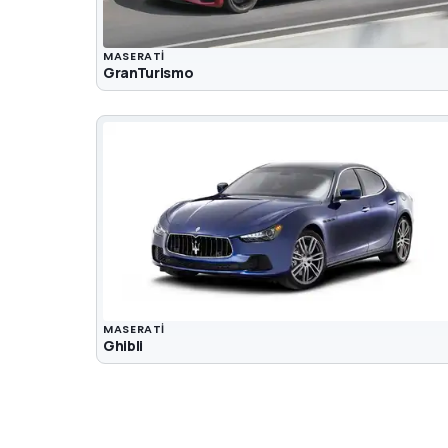
MASERATI
GranTurismo
MASERATI
Ghibli