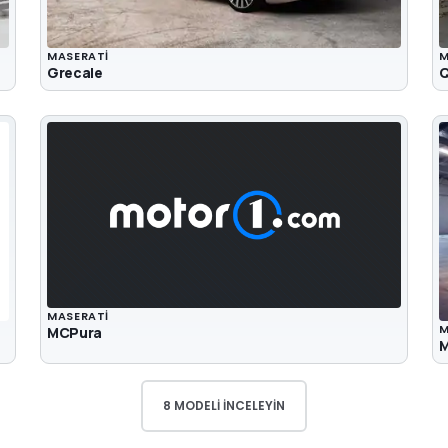
MASERATI
M
Grecale
Q
MASERATI
M
MCPura
8 MODELI İNCELEYIN