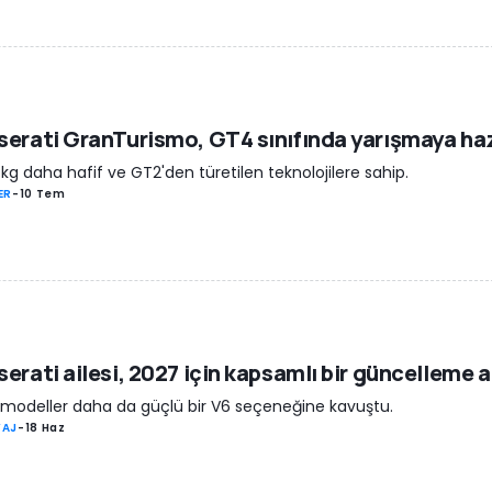
erati GranTurismo, GT4 sınıfında yarışmaya haz
kg daha hafif ve GT2'den türetilen teknolojilere sahip.
ER
-
10 Tem
erati ailesi, 2027 için kapsamlı bir güncelleme a
 modeller daha da güçlü bir V6 seçeneğine kavuştu.
YAJ
-
18 Haz