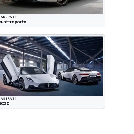
ASERATI
uattroporte
ASERATI
MC20