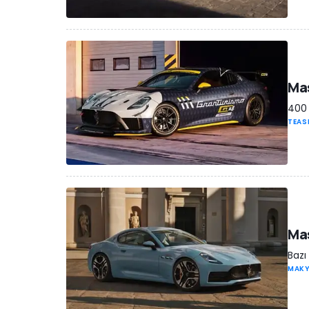
Mas
400 
TEAS
Mas
Bazı
MAK