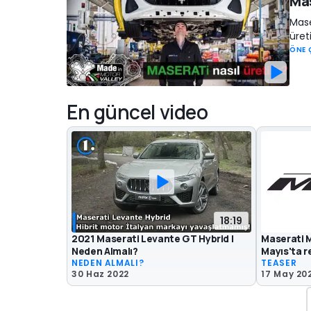
Mas
Mase
üret
ÖNE 
En güncel video
18:19
2021 Maserati Levante GT Hybrid |
Maserati 
Neden Almalı?
Mayıs'ta r
NEDEN ALMALI?
TEASER
30 Haz 2022
17 May 20