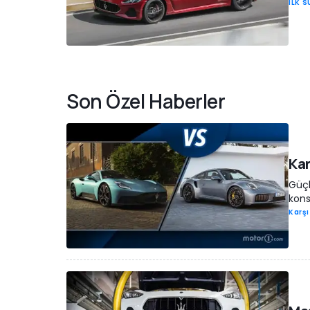
İLK 
Son Özel Haberler
Kar
Güçl
kons
Karşı