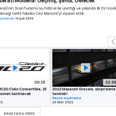
erati Modena: Geçmiş, Şimdi, Gelecek
rati'nin GranTurismo'yu hâlâ el ile ürettiği ve yakında ilk EV mode
ileceği tarihi fabrika Ciro Menotti'yi ziyaret ettik.
ÇIKANLAR
-
12 Şub 2020
00:25
02:39
MC20 Cielo Convertible, 25
2022 Maserati Grecale, sürprizlerle
esmen tanıtılacak
tanıtıldı!
Resmi açıklama
22
22 Mar 2022
DAHA FAZLA VIDEO