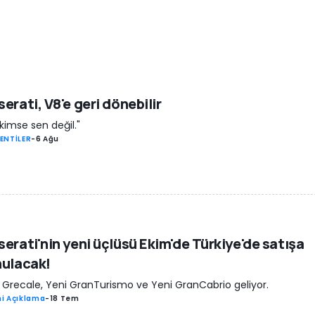
erati, V8'e geri dönebilir
 kimse sen değil."
ENTİLER
-
6 Ağu
erati'nin yeni üçlüsü Ekim'de Türkiye'de satışa
ulacak!
 Grecale, Yeni GranTurismo ve Yeni GranCabrio geliyor.
i Açıklama
-
18 Tem