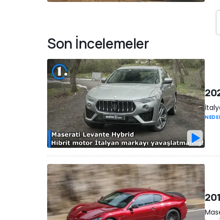
Son İncelemeler
202
İtal
NEDE
201
Mase