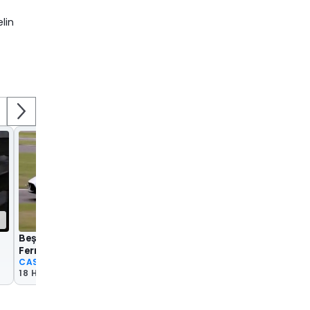
lin
01:30
Beş adet Maserati MC20 prototipi,
Maserati MC20'nin h
Ferrari'nin önünde yakalandı
testlerini izleyin
CASUS FOTOĞRAFLAR
Yarış/Kovalamaca
18 Haz 2021
7 May 2021