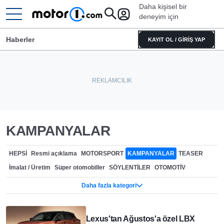
Daha kişisel bir
deneyim için
Haberler
KAYIT OL / GİRİŞ YAP
KAMPANYALAR
HEPSI
Resmi açıklama
MOTORSPORT
KAMPANYALAR
TEASER
İmalat / Üretim
Süper otomobiller
SÖYLENTİLER
OTOMOTİV
AKARYAKIT
CASUS FOTOĞRAFLAR
ÖZEL VERSİYONLAR
Daha fazla kategori
TEKNOLOJİ
GERİ ÇAĞIRMALAR
GENEL
Tasarım
Kurumsal / Finansal
ÇEVRECİ ARAÇLAR
MODİFİYE
Müzayede
Lexus'tan Ağustos'a özel LBX
REKORLAR
Lastik dünyası
Render
KONSEPTLER
RÖPORTAJ