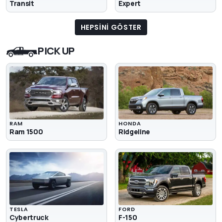
Transit
Expert
HEPSINI GÖSTER
PICK UP
RAM
HONDA
Ram 1500
Ridgeline
TESLA
FORD
Cybertruck
F-150