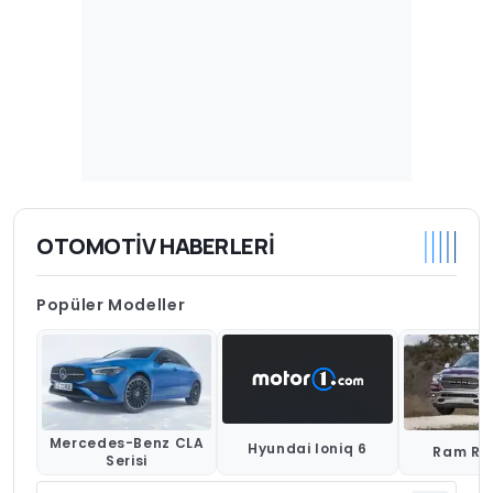
OTOMOTIV HABERLERI
Popüler Modeller
Mercedes-Benz CLA
Hyundai Ioniq 6
Ram Ra
Serisi