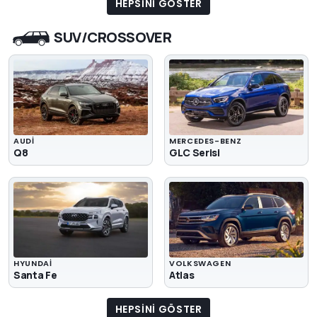
HEPSINI GÖSTER
SUV/CROSSOVER
AUDI
MERCEDES-BENZ
Q8
GLC Serisi
HYUNDAI
VOLKSWAGEN
Santa Fe
Atlas
HEPSINI GÖSTER