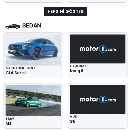
HEPSINI GÖSTER
SEDAN
HYUNDAI
MERCEDES-BENZ
Ioniq 6
CLA Serisi
AUDI
BMW
S6
M3