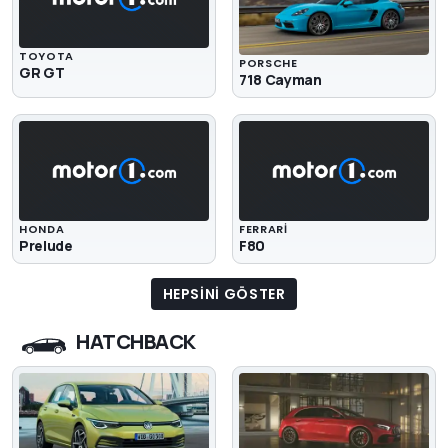
TOYOTA
PORSCHE
GR GT
718 Cayman
HONDA
FERRARI
Prelude
F80
HEPSINI GÖSTER
HATCHBACK