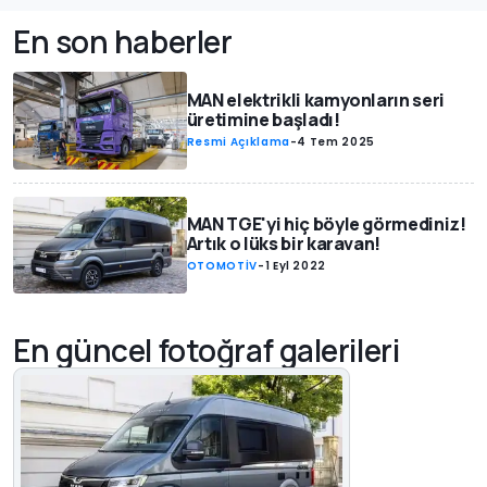
En son haberler
MAN elektrikli kamyonların seri
üretimine başladı!
Resmi Açıklama
-
4 Tem 2025
MAN TGE'yi hiç böyle görmediniz!
Artık o lüks bir karavan!
OTOMOTİV
-
1 Eyl 2022
En güncel fotoğraf galerileri