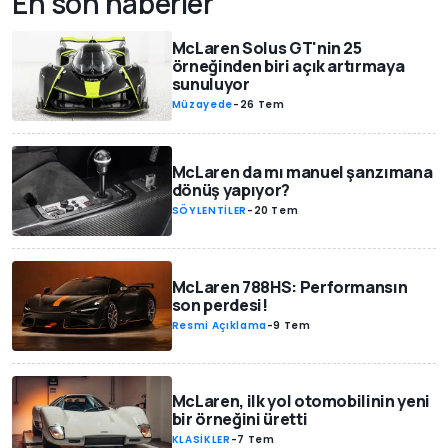
En son haberler
McLaren Solus GT'nin 25
örneğinden biri açık artırmaya
sunuluyor
Müzayede
-
26 Tem
McLaren da mı manuel şanzımana
dönüş yapıyor?
SÖYLENTİLER
-
20 Tem
McLaren 788HS: Performansın
son perdesi!
Resmi Açıklama
-
9 Tem
McLaren, ilk yol otomobilinin yeni
bir örneğini üretti
KLASİKLER
-
7 Tem