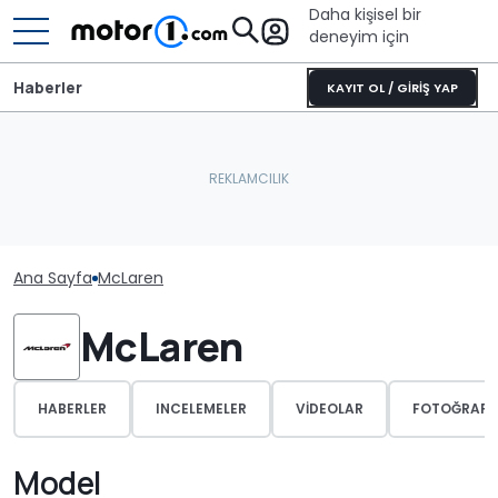
Daha kişisel bir
deneyim için
Haberler
KAYIT OL / GİRİŞ YAP
Ana Sayfa
McLaren
McLaren
HABERLER
INCELEMELER
VIDEOLAR
FOTOĞRAFL
Model