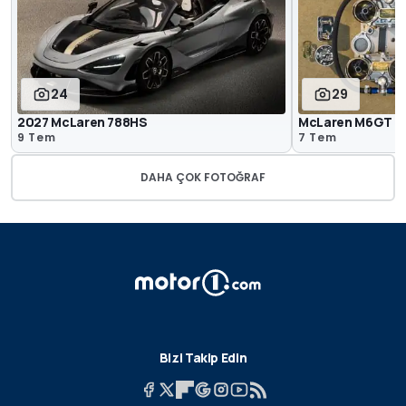
24
29
2027 McLaren 788HS
McLaren M6GT Re
9 Tem
7 Tem
DAHA ÇOK FOTOĞRAF
Bizi Takip Edin