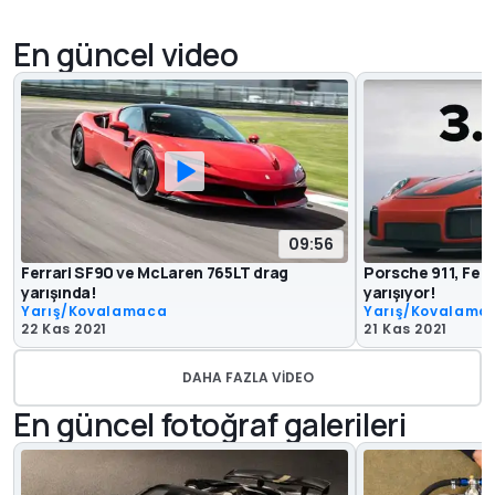
En güncel video
09:56
Ferrari SF90 ve McLaren 765LT drag
Porsche 911, Ferr
yarışında!
yarışıyor!
Yarış/Kovalamaca
Yarış/Kovalama
22 Kas 2021
21 Kas 2021
DAHA FAZLA VIDEO
En güncel fotoğraf galerileri