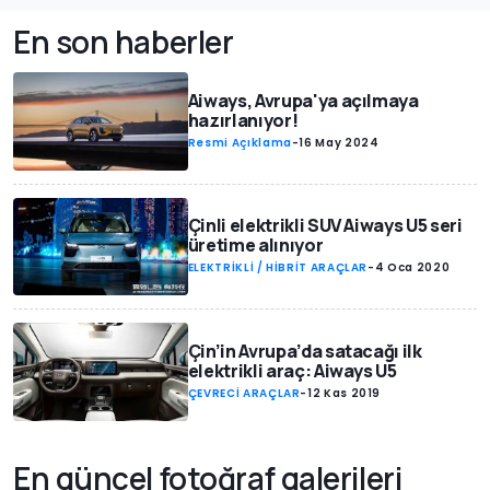
En son haberler
Aiways, Avrupa'ya açılmaya
hazırlanıyor!
Resmi Açıklama
-
16 May 2024
Çinli elektrikli SUV Aiways U5 seri
üretime alınıyor
ELEKTRİKLİ / HİBRİT ARAÇLAR
-
4 Oca 2020
Çin’in Avrupa’da satacağı ilk
elektrikli araç: Aiways U5
ÇEVRECİ ARAÇLAR
-
12 Kas 2019
En güncel fotoğraf galerileri