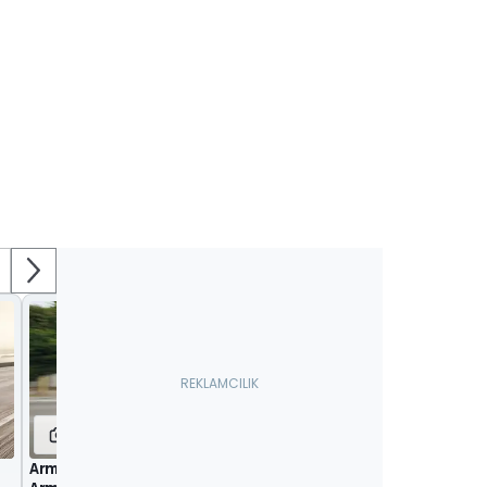
22
56
Armored Lucid Air Sapphire, U.S.
2024 Lucid Gravity