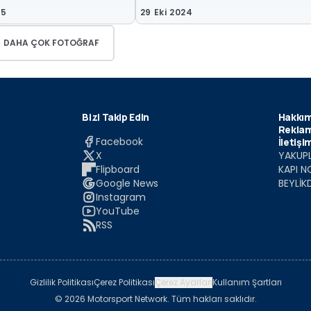
25
29 Eki 2024
DAHA ÇOK FOTOĞRAF
Bizi Takip Edin
Hakkım
Reklam
Facebook
İletişi
X
YAKUPL
Flipboard
KAPI N
Google News
BEYLİK
Instagram
YouTube
RSS
Gizlilik Politikası
Çerez Politikası
Çerez Ayarları
Kullanım Şartları
© 2026 Motorsport Network. Tüm hakları saklıdır.