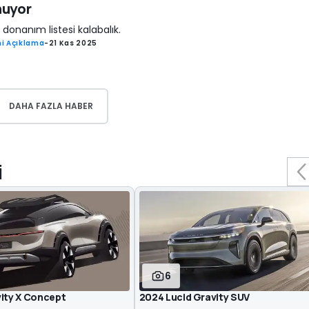
nuyor
k donanım listesi kalabalık.
i Açıklama
-
21 Kas 2025
DAHA FAZLA HABER
i
6
vity X Concept
2024 Lucid Gravity SUV