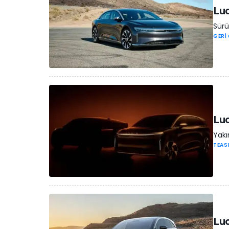
Luc
Sürü
GERİ
Luc
Yakı
TEAS
Luc