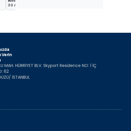
Armor Group
30 Ağu 2024
17 Kas 2023
ızda
 Verin
m
U MAH. HÜRRİYET BLV. Skyport Residence NO: 1 İÇ
O: 62
DÜZÜ/ İSTANBUL