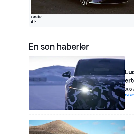
LUCID
Air
En son haberler
Luc
ert
2027
Resm