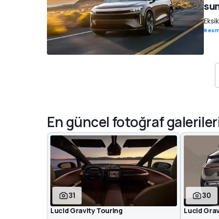
su
Eksi
Resm
En güncel fotoğraf galeriler
31
30
Lucid Gravity Touring
Lucid Gra