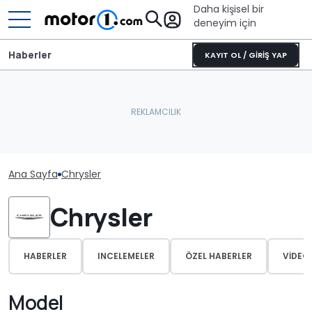
Daha kişisel bir
deneyim için
Haberler
KAYIT OL / GİRİŞ YAP
Ana Sayfa
Chrysler
Chrysler
HABERLER
INCELEMELER
ÖZEL HABERLER
VIDEO
Model