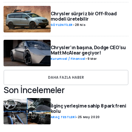
Chrysler sürpriz bir Off-Road
modeli üretebilir
SÖYLENTİLER
-
28 Nis
Chrysler’ın başına, Dodge CEO'su
Matt McAlear geçiyor!
Kurumsal / Finansal
-
9 Mar
DAHA FAZLA HABER
Son İncelemeler
İlginç yerleşime sahip 8 park freni
kolu
ARAÇ TESTLERİ
-
25 May 2020