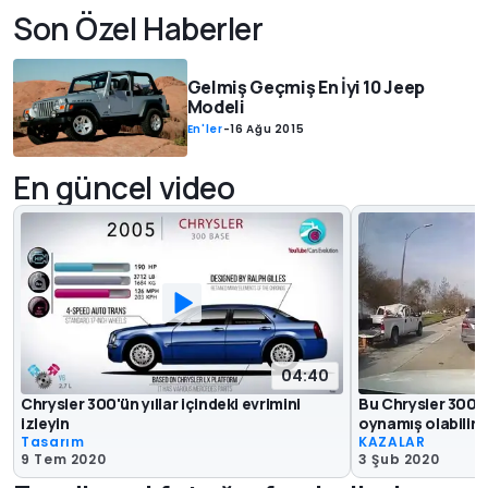
Son Özel Haberler
Gelmiş Geçmiş En İyi 10 Jeep
Modeli
En'ler
-
16 Ağu 2015
En güncel video
04:40
Chrysler 300'ün yıllar içindeki evrimini
Bu Chrysler 300 
izleyin
oynamış olabilir
Tasarım
KAZALAR
9 Tem 2020
3 Şub 2020