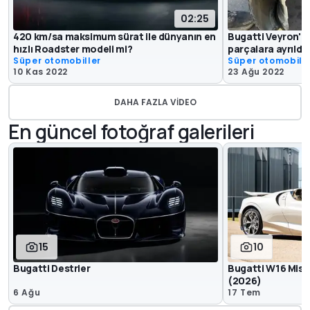
02:25
420 km/sa maksimum sürat ile dünyanın en
Bugatti Veyron'un
hızlı Roadster modeli mi?
parçalara ayrıldı
Süper otomobiller
Süper otomobill
10 Kas 2022
23 Ağu 2022
DAHA FAZLA VIDEO
En güncel fotoğraf galerileri
15
10
Bugatti Destrier
Bugatti W16 Mistr
(2026)
6 Ağu
17 Tem