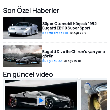
Son Özel Haberler
Süper Otomobil Köşesi: 1992
Bugatti EB110 Super Sport
OTOMOTİV TARİHİ
-
12 Ağu 2019
Bugatti Divo ile Chiron’u yan yana
görün
ÖNE ÇIKANLAR
-
31 Ağu 2018
En güncel video