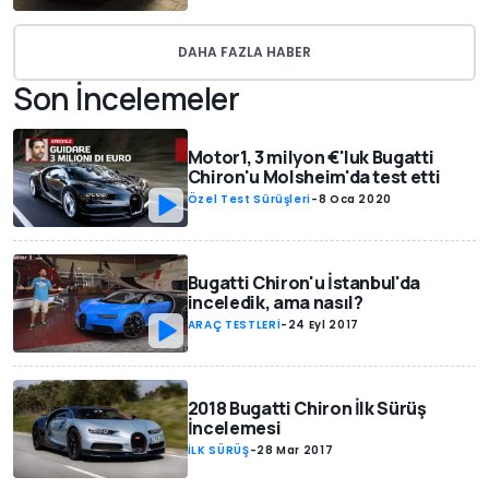
DAHA FAZLA HABER
Son İncelemeler
Motor1, 3 milyon €'luk Bugatti
Chiron'u Molsheim'da test etti
Özel Test Sürüşleri
-
8 Oca 2020
Bugatti Chiron'u İstanbul'da
inceledik, ama nasıl?
ARAÇ TESTLERİ
-
24 Eyl 2017
2018 Bugatti Chiron İlk Sürüş
İncelemesi
İLK SÜRÜŞ
-
28 Mar 2017