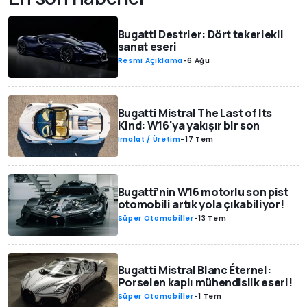
Bugatti Destrier: Dört tekerlekli
sanat eseri
Resmi Açıklama
-
6 Ağu
Bugatti Mistral The Last of Its
Kind: W16'ya yakışır bir son
İmalat / Üretim
-
17 Tem
Bugatti’nin W16 motorlu son pist
otomobili artık yola çıkabiliyor!
Süper Otomobiller
-
13 Tem
Bugatti Mistral Blanc Éternel:
Porselen kaplı mühendislik eseri!
Süper Otomobiller
-
1 Tem