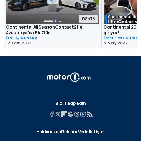
08:05
Continental AllSeasonContact2 ile
Continental 2022 
Avusturya'da Bir Gün
giriyor!
ÖNE ÇIKANLAR
Özel Test Sürüşle
12 Tem 2023
5 May 2022
Bizi Takip Edin
Hakkımızda
Reklam Verin
İletişim