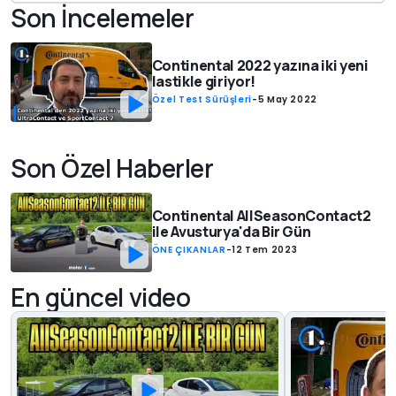
Son İncelemeler
Continental 2022 yazına iki yeni
lastikle giriyor!
Özel Test Sürüşleri
-
5 May 2022
Son Özel Haberler
Continental AllSeasonContact2
ile Avusturya'da Bir Gün
ÖNE ÇIKANLAR
-
12 Tem 2023
En güncel video