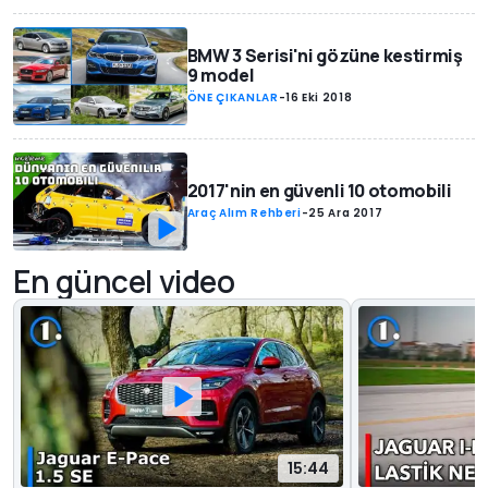
BMW 3 Serisi'ni gözüne kestirmiş
9 model
ÖNE ÇIKANLAR
-
16 Eki 2018
2017'nin en güvenli 10 otomobili
Araç Alım Rehberi
-
25 Ara 2017
En güncel video
15:44