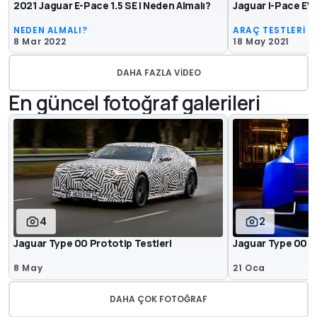
2021 Jaguar E-Pace 1.5 SE | Neden Almalı?
Jaguar I-Pace EV4
NEDEN ALMALI?
ARAÇ TESTLERİ
8 Mar 2022
18 May 2021
DAHA FAZLA VIDEO
En güncel fotoğraf galerileri
4
2
Jaguar Type 00 Prototip Testleri
Jaguar Type 00 i
8 May
21 Oca
DAHA ÇOK FOTOĞRAF