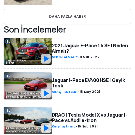
DAHA FAZLA HABER
Son İncelemeler
2021 Jaguar E-Pace 1.5 SE | Neden
Almalı?
NEDEN ALMALI?
-
8 Mar 2022
Jaguar I-Pace EV400 HSE | Geyik
Testi
ARAÇ TESTLERİ
-
18 May 2021
DRAG | Tesla Model X vs Jaguar I-
Pace vs Audi e-tron
Karşılaştırma
-
15 Şub 2021