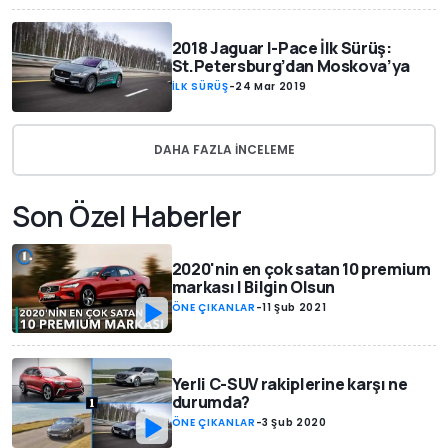
2018 Jaguar I-Pace İlk Sürüş:
St.Petersburg’dan Moskova’ya
İLK SÜRÜŞ
-
24 Mar 2019
DAHA FAZLA INCELEME
Son Özel Haberler
2020'nin en çok satan 10 premium
markası | Bilgin Olsun
ÖNE ÇIKANLAR
-
11 Şub 2021
Yerli C-SUV rakiplerine karşı ne
durumda?
ÖNE ÇIKANLAR
-
3 Şub 2020