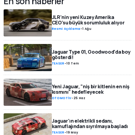
En son haberler
JLR'nin yeni Kuzey Amerika
CEO'su büyük sorumluluk alıyor
Resmi Açıklama
-
1 Ağu
Jaguar Type 01, Goodwood'da boy
gösterdi!
TEASER
-
10 Tem
Yeni Jaguar, "niş bir kitlenin en niş
kısmını" hedefleyecek
OTOMOTİV
-
25 Haz
Jaguar'ın elektrikli sedanı,
kamuflajından sıyrılmaya başladı
TEASER
-
19 May