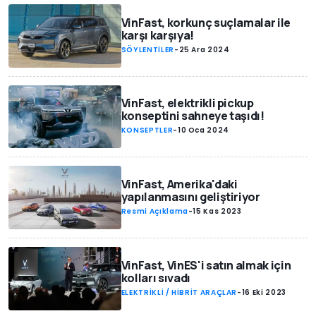
VinFast, korkunç suçlamalar ile
karşı karşıya!
SÖYLENTİLER
-
25 Ara 2024
VinFast, elektrikli pickup
konseptini sahneye taşıdı!
KONSEPTLER
-
10 Oca 2024
VinFast, Amerika'daki
yapılanmasını geliştiriyor
Resmi Açıklama
-
15 Kas 2023
VinFast, VinES'i satın almak için
kolları sıvadı
ELEKTRİKLİ / HİBRİT ARAÇLAR
-
16 Eki 2023