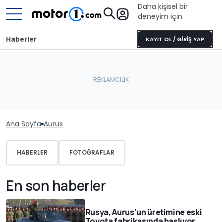
Daha kişisel bir
deneyim için
Haberler
KAYIT OL / GİRİŞ YAP
Ana Sayfa
Aurus
HABERLER
FOTOĞRAFLAR
En son haberler
Rusya, Aurus'un üretimine eski
Toyota fabrikasında başlıyor