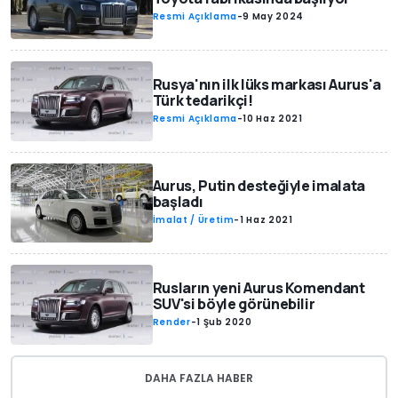
Resmi Açıklama
-
9 May 2024
Rusya'nın ilk lüks markası Aurus'a
Türk tedarikçi!
Resmi Açıklama
-
10 Haz 2021
Aurus, Putin desteğiyle imalata
başladı
İmalat / Üretim
-
1 Haz 2021
Rusların yeni Aurus Komendant
SUV'si böyle görünebilir
Render
-
1 Şub 2020
DAHA FAZLA HABER