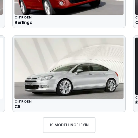
CITROEN
C
Berlingo
C
C
CITROEN
Ë
C5
19 MODELI İNCELEYIN