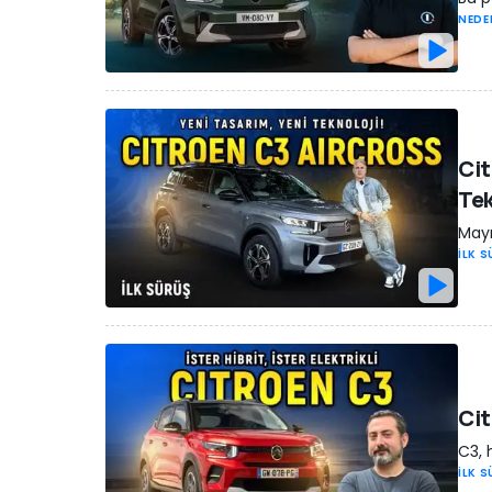
NEDE
Cit
Tek
Mayı
İLK 
Cit
C3, 
İLK 