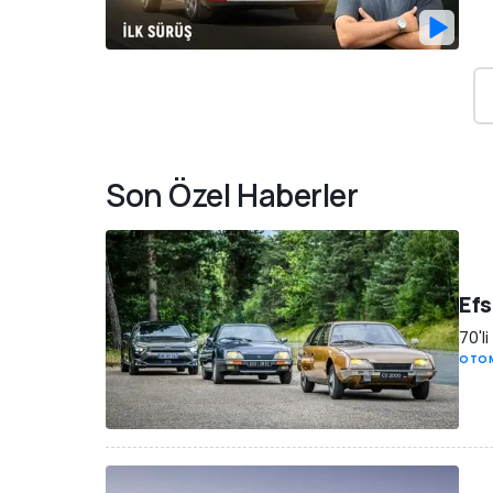
Son Özel Haberler
Efs
70'l
OTOM