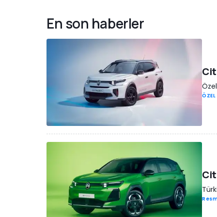
En son haberler
Cit
Özel
ÖZEL
Cit
Türk
Resm