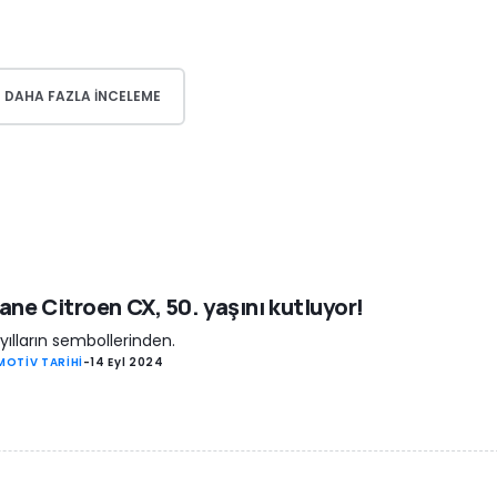
DAHA FAZLA INCELEME
ane Citroen CX, 50. yaşını kutluyor!
i yılların sembollerinden.
OTİV TARİHİ
-
14 Eyl 2024