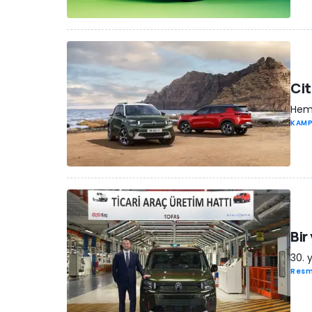
Cit
Hem 
KAM
Bir
30. y
Resm