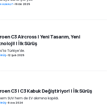
N ALMALI?
-
16 Eki 2025
roen C3 Aircross | Yeni Tasarım, Yeni
noloji! | İlk Sürüş
s'ta Türkiye'de.
SÜRÜŞ
-
12 Şub 2025
roen C3 | C3 Kabuk Değiştiriyor! | İlk Sürüş
hem SUV hem de EV akımına kapıldı.
SÜRÜŞ
-
9 Ara 2024