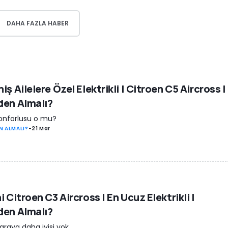
DAHA FAZLA HABER
iş Ailelere Özel Elektrikli | Citroen C5 Aircross |
den Almalı?
onforlusu o mu?
N ALMALI?
-
21 Mar
i Citroen C3 Aircross | En Ucuz Elektrikli |
den Almalı?
araya daha iyisi yok.