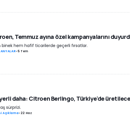
roen, Temmuz ayına özel kampanyalarını duyur
binek hem hafif ticarilerde geçerli fırsatlar.
PANYALAR
-
5 Tem
 yerli daha: Citroen Berlingo, Türkiye'de üretilec
aş sürprizi.
i Açıklama
-
22 Haz