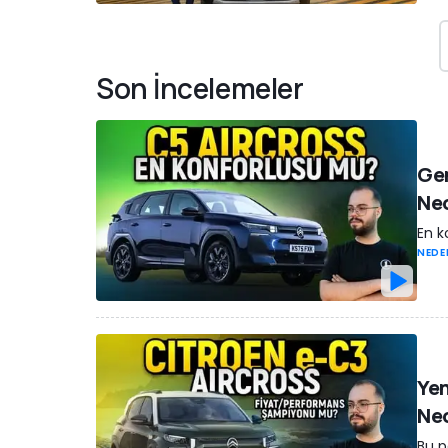
Son İncelemeler
Gen
Ne
En k
NEDE
Yen
Ne
Bu p