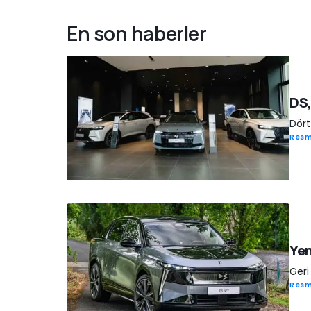
En son haberler
DS,
Dört
Resm
Yen
Geri
Resm