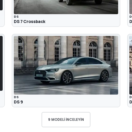
DS
D
DS 7 Crossback
D
DS
D
DS 9
D
9 MODELI İNCELEYIN