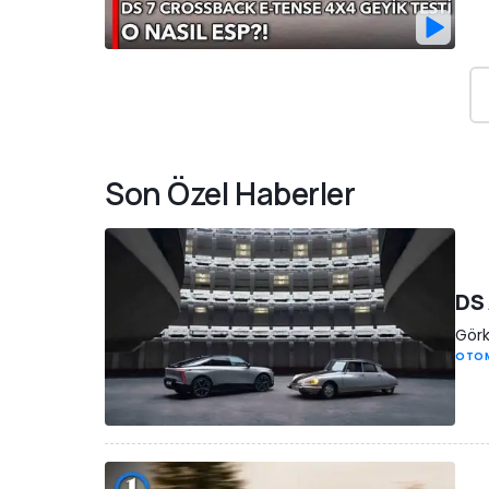
Son Özel Haberler
DS 
Görk
OTOM