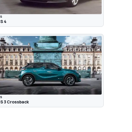
S
S 4
S
S 3 Crossback