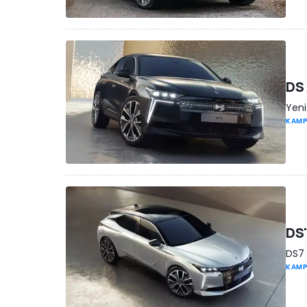
DS 
Yeni
KAM
DS'
DS7 
KAM