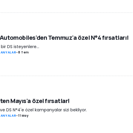
Automobiles'den Temmuz'a özel N°4 fırsatları!
 bir DS isteyenlere...
PANYALAR
-
8 Tem
ten Mayıs'a özel fırsatlar!
ve DS N°4'e özel kampanyalar sizi bekliyor.
PANYALAR
-
11 May