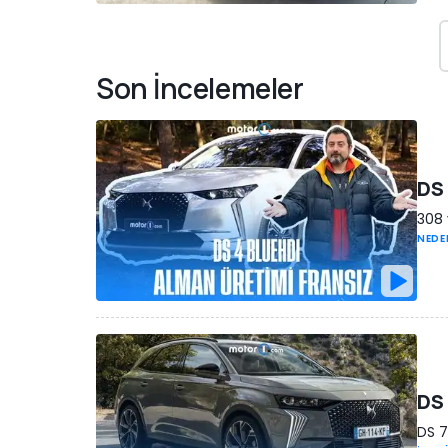
Son İncelemeler
DS 
308 
NEDE
DS 
DS 7