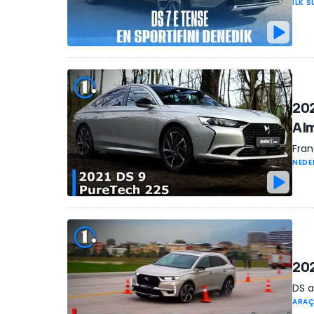
İLK 
202
Alm
Fran
NEDE
202
DS a
ARAÇ