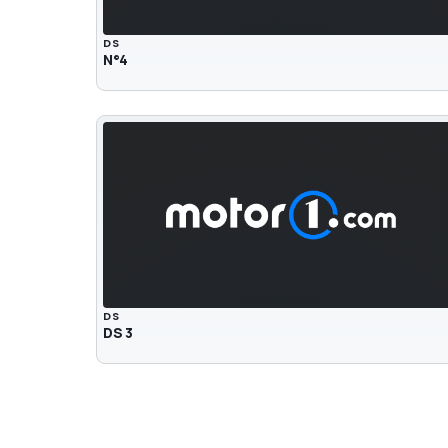
DS
N°4
DS
DS 3