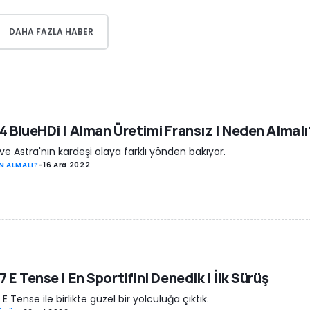
DAHA FAZLA HABER
4 BlueHDi | Alman Üretimi Fransız | Neden Almalı
ve Astra'nın kardeşi olaya farklı yönden bakıyor.
N ALMALI?
-
16 Ara 2022
7 E Tense | En Sportifini Denedik | İlk Sürüş
 E Tense ile birlikte güzel bir yolculuğa çıktık.