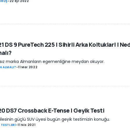
SÜRÜŞ
-
22 Eyl 2022
1 DS 9 PureTech 225 | Sihirli Arka Koltuklar! | Ne
alı?
sız marka Almanların egemenliğine meydan okuyor.
N ALMALI?
-
11 Mar 2022
0 DS7 Crossback E-Tense | Geyik Testi
ilesinin güçlü SUV üyesi bugün geyik testimizin konuğu.
 TESTLERİ
-
11 Nis 2021