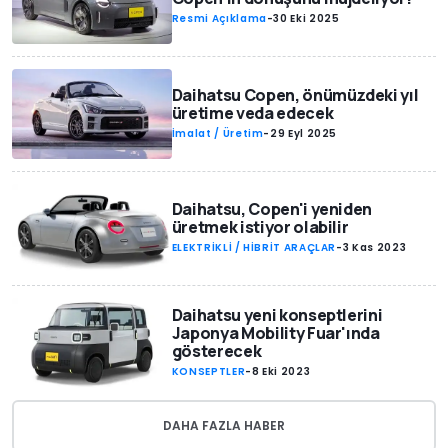
Resmi Açıklama
-
30 Eki 2025
Daihatsu Copen, önümüzdeki yıl
üretime veda edecek
İmalat / Üretim
-
29 Eyl 2025
Daihatsu, Copen'i yeniden
üretmek istiyor olabilir
ELEKTRİKLİ / HİBRİT ARAÇLAR
-
3 Kas 2023
Daihatsu yeni konseptlerini
Japonya Mobility Fuar'ında
gösterecek
KONSEPTLER
-
8 Eki 2023
DAHA FAZLA HABER