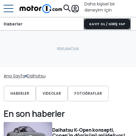
Daha kişisel bir
deneyim için
Haberler
KAYIT OL / GİRİŞ YAP
Ana Sayfa
Daihatsu
HABERLER
VIDEOLAR
FOTOĞRAFLAR
En son haberler
Daihatsu K-Open konsepti,
Copen'in dönüşünü müjdeliyor!