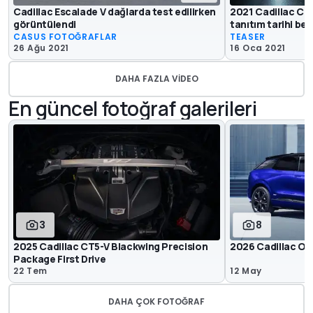
Cadillac Escalade V dağlarda test edilirken
2021 Cadillac CT4
görüntülendi
tanıtım tarihi bell
CASUS FOTOĞRAFLAR
TEASER
26 Ağu 2021
16 Oca 2021
DAHA FAZLA VIDEO
En güncel fotoğraf galerileri
3
8
2025 Cadillac CT5-V Blackwing Precision
2026 Cadillac Op
Package First Drive
22 Tem
12 May
DAHA ÇOK FOTOĞRAF