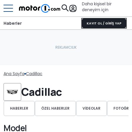
Daha kişisel bir
deneyim için
Haberler
KAYIT OL / GİRİŞ YAP
Ana Sayfa
Cadillac
Cadillac
HABERLER
ÖZEL HABERLER
VIDEOLAR
FOTOĞRA
Model