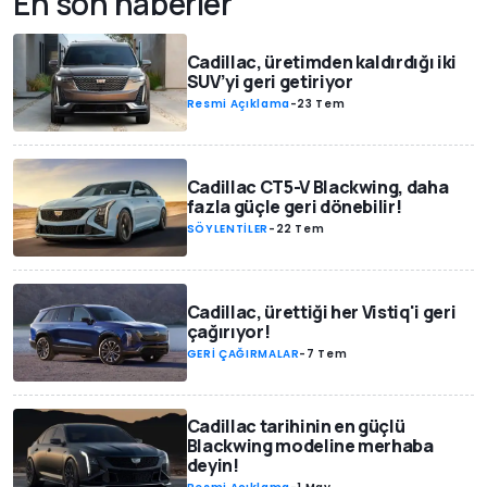
En son haberler
Cadillac, üretimden kaldırdığı iki
SUV’yi geri getiriyor
Resmi Açıklama
-
23 Tem
Cadillac CT5-V Blackwing, daha
fazla güçle geri dönebilir!
SÖYLENTİLER
-
22 Tem
Cadillac, ürettiği her Vistiq'i geri
çağırıyor!
GERİ ÇAĞIRMALAR
-
7 Tem
Cadillac tarihinin en güçlü
Blackwing modeline merhaba
deyin!