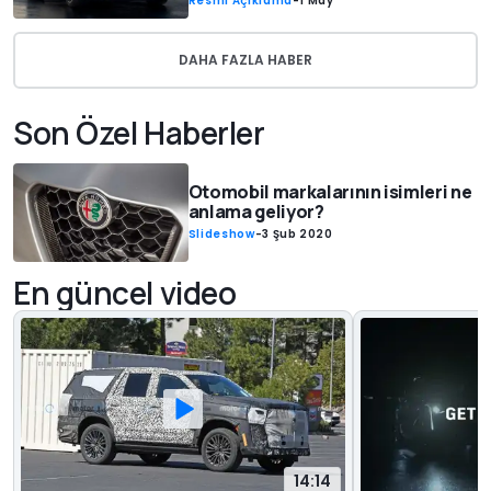
Resmi Açıklama
-
1 May
DAHA FAZLA HABER
Son Özel Haberler
Otomobil markalarının isimleri ne
anlama geliyor?
Slideshow
-
3 Şub 2020
En güncel video
14:14