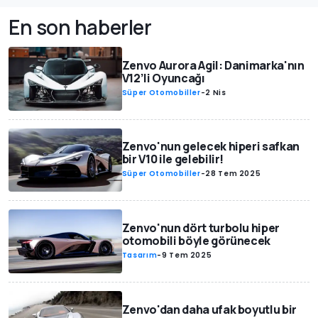
En son haberler
Zenvo Aurora Agil: Danimarka'nın
V12’li Oyuncağı
Süper Otomobiller
-
2 Nis
Zenvo'nun gelecek hiperi safkan
bir V10 ile gelebilir!
Süper Otomobiller
-
28 Tem 2025
Zenvo'nun dört turbolu hiper
otomobili böyle görünecek
Tasarım
-
9 Tem 2025
Zenvo'dan daha ufak boyutlu bir