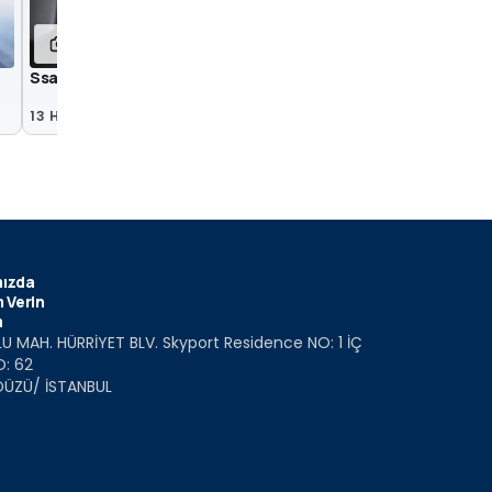
8
8
SsangYong Torres
2019 Ssangyong Kor
13 Haz 2022
6 Mar 2019
ızda
 Verin
m
U MAH. HÜRRİYET BLV. Skyport Residence NO: 1 İÇ
O: 62
DÜZÜ/ İSTANBUL