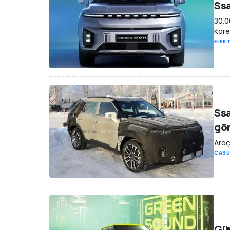
Ssa
30,0
Kore
ELEKT
Ssa
gö
Araç
CASU
Gün