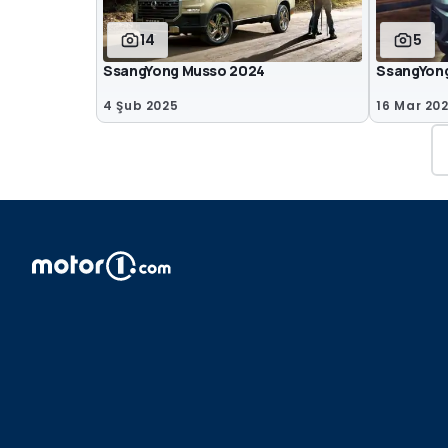
14
5
SsangYong Musso 2024
SsangYong
4 Şub 2025
16 Mar 20