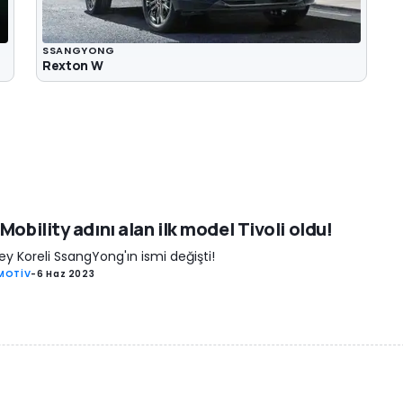
SSANGYONG
Rexton W
Mobility adını alan ilk model Tivoli oldu!
y Koreli SsangYong'ın ismi değişti!
MOTİV
-
6 Haz 2023