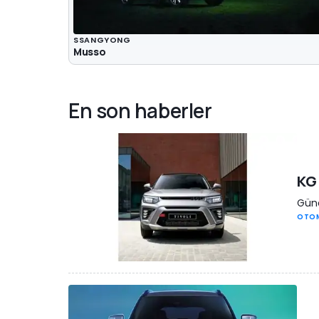
SSANGYONG
Musso
En son haberler
KG 
Güne
OTO