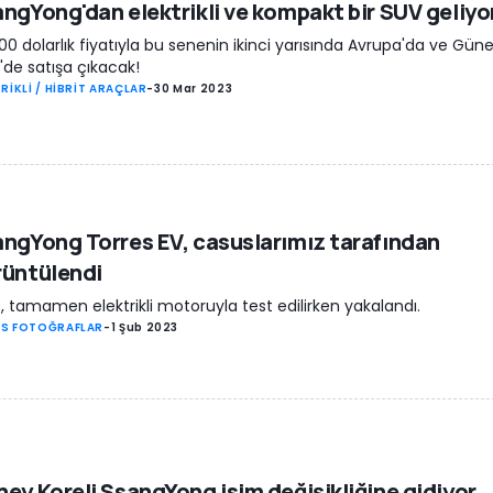
ngYong'dan elektrikli ve kompakt bir SUV geliyo
00 dolarlık fiyatıyla bu senenin ikinci yarısında Avrupa'da ve Gün
'de satışa çıkacak!
RİKLİ / HİBRİT ARAÇLAR
-
30 Mar 2023
ngYong Torres EV, casuslarımız tarafından
rüntülendi
, tamamen elektrikli motoruyla test edilirken yakalandı.
S FOTOĞRAFLAR
-
1 Şub 2023
ey Koreli SsangYong isim değişikliğine gidiyor