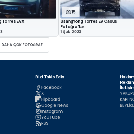
15
 Torres EVX
SsangYong Torres EV Casus
Fotoğrafları
23
1 Şub 2023
DAHA ÇOK FOTOĞRAF
Bizi Takip Edin
Hakkım
Reklam
Facebook
İletişi
X
YAKUPL
Flipboard
KAPI N
Google News
BEYLİK
Instagram
YouTube
RSS