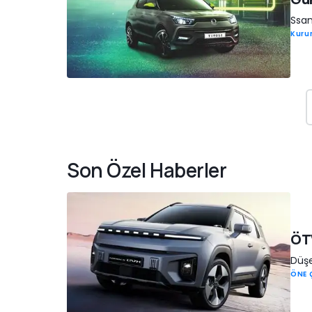
Ssan
Kuru
Son Özel Haberler
ÖTV
Düşe
ÖNE 