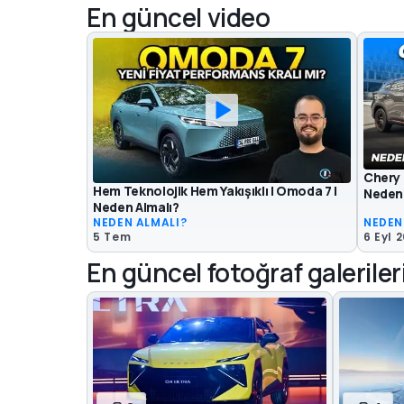
En güncel video
Chery 
Hem Teknolojik Hem Yakışıklı | Omoda 7 |
Neden 
Neden Almalı?
NEDEN ALMALI?
NEDEN
5 Tem
6 Eyl 
En güncel fotoğraf galeriler