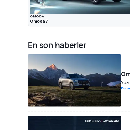
OMODA
Omoda 7
En son haberler
Omo
Yüzd
Kuru