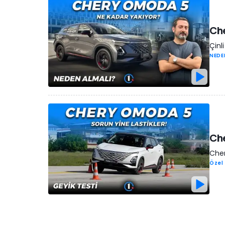
Che
Çinl
NEDE
Che
Cher
Özel 