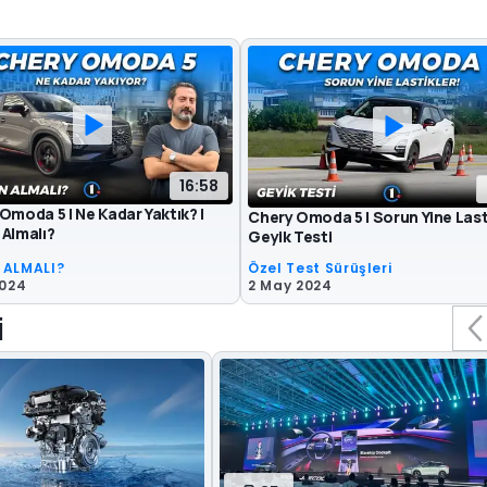
16:58
Omoda 5 | Ne Kadar Yaktık? |
Chery Omoda 5 | Sorun Yine Lasti
Almalı?
Geyik Testi
 ALMALI?
Özel Test Sürüşleri
2024
2 May 2024
i