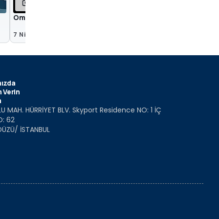
85
Omoda 9
7 Nis 2025
ızda
 Verin
m
U MAH. HÜRRİYET BLV. Skyport Residence NO: 1 İÇ
O: 62
DÜZÜ/ İSTANBUL