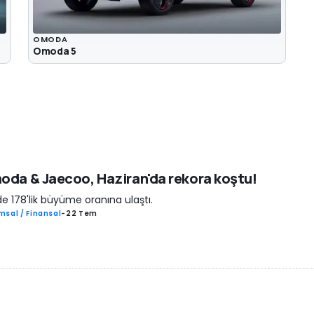
OMODA
Omoda 5
da & Jaecoo, Haziran'da rekora koştu!
e 178'lik büyüme oranına ulaştı.
msal / Finansal
-
22 Tem