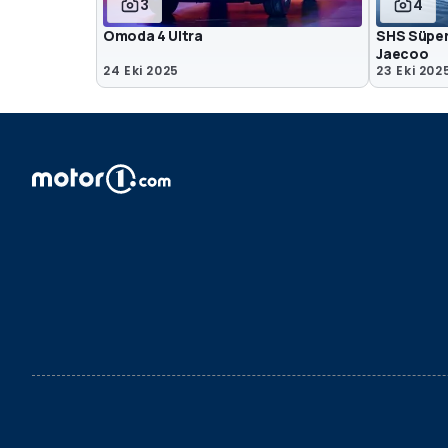
3
4
Omoda 4 Ultra
SHS Süper
Jaecoo
24 Eki 2025
23 Eki 202