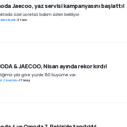
da Jaecoo, yaz servisi kampanyasını başlattı!
oktada özel ücretsiz bakım sizleri bekliyor.
PANYALAR
-
3 Tem
DA & JAECOO, Nisan ayında rekor kırdı!
iğimiz yıla göre yüzde 150 büyüme var.
t / Üretim
-
17 May
da 4 ve Omoda 7, Pekin'de tanıtıldı!