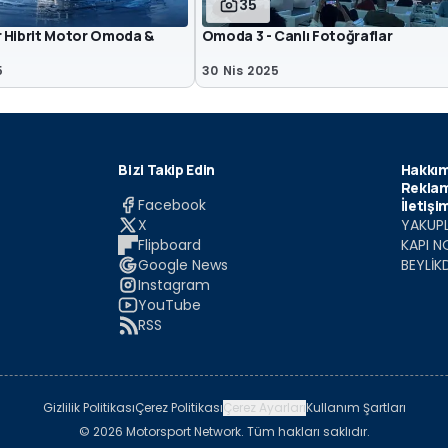
35
 Hibrit Motor Omoda &
Omoda 3 - Canlı Fotoğraflar
5
30 Nis 2025
Bizi Takip Edin
Hakkım
Reklam
Facebook
İletişi
X
YAKUPL
Flipboard
KAPI N
Google News
BEYLİK
Instagram
YouTube
RSS
Gizlilik Politikası
Çerez Politikası
Çerez Ayarları
Kullanım Şartları
© 2026 Motorsport Network. Tüm hakları saklıdır.