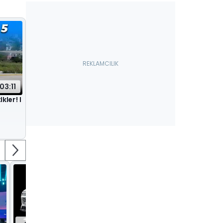
03:11
kler! |