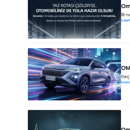
Omo
18 n
KAM
OMO
Geçt
İmala
Omo