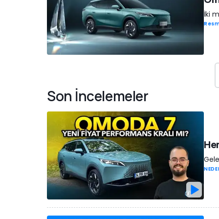
İki 
Resm
Son İncelemeler
Hem
Gele
NEDE