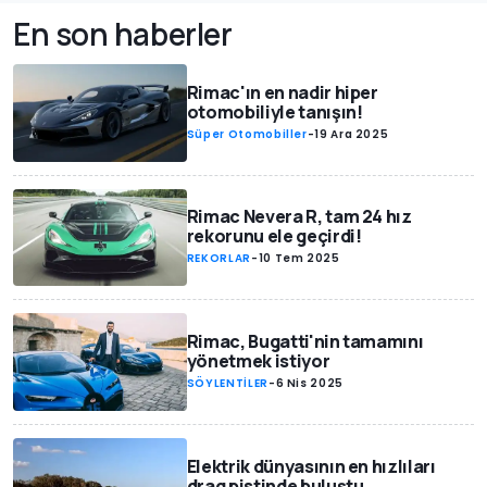
En son haberler
Rimac'ın en nadir hiper
otomobiliyle tanışın!
Süper Otomobiller
-
19 Ara 2025
Rimac Nevera R, tam 24 hız
rekorunu ele geçirdi!
REKORLAR
-
10 Tem 2025
Rimac, Bugatti'nin tamamını
yönetmek istiyor
SÖYLENTİLER
-
6 Nis 2025
Elektrik dünyasının en hızlıları
drag pistinde buluştu