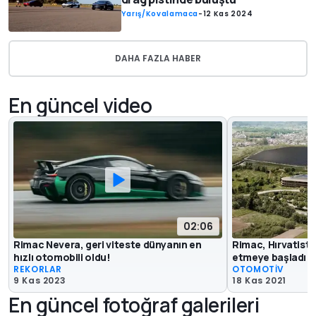
Yarış/Kovalamaca
-
12 Kas 2024
DAHA FAZLA HABER
En güncel video
02:06
Rimac Nevera, geri viteste dünyanın en
Rimac, Hırvatistan
hızlı otomobili oldu!
etmeye başladı
REKORLAR
OTOMOTİV
9 Kas 2023
18 Kas 2021
En güncel fotoğraf galerileri