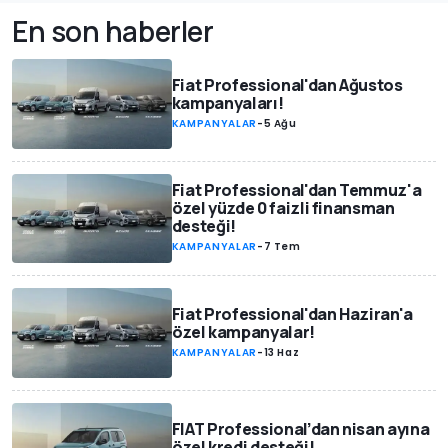
En son haberler
Fiat Professional'dan Ağustos
kampanyaları!
KAMPANYALAR
-
5 Ağu
Fiat Professional'dan Temmuz'a
özel yüzde 0 faizli finansman
desteği!
KAMPANYALAR
-
7 Tem
Fiat Professional'dan Haziran'a
özel kampanyalar!
KAMPANYALAR
-
13 Haz
FIAT Professional’dan nisan ayına
özel kredi desteği!