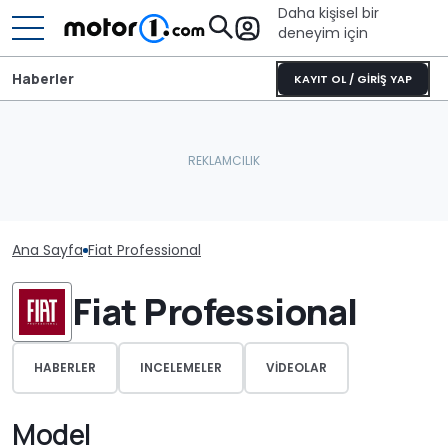
Daha kişisel bir
deneyim için
Haberler
KAYIT OL / GİRİŞ YAP
Ana Sayfa
Fiat Professional
Fiat Professional
HABERLER
INCELEMELER
VIDEOLAR
Model