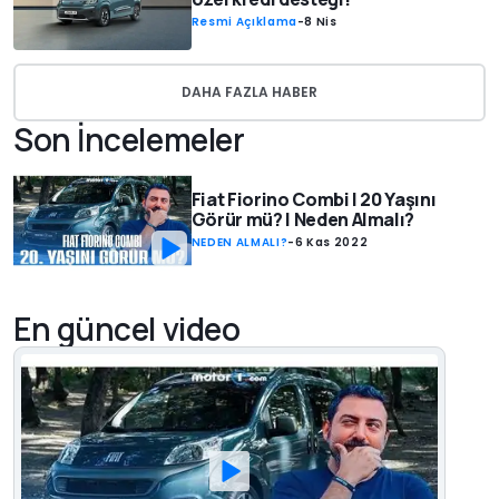
Resmi Açıklama
-
8 Nis
DAHA FAZLA HABER
Son İncelemeler
Fiat Fiorino Combi | 20 Yaşını
Görür mü? | Neden Almalı?
NEDEN ALMALI?
-
6 Kas 2022
En güncel video