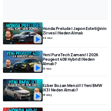
Honda Prelude | Japon Estetiğinin
Zirvesi | Neden Almalı
24 Haz
Yeni PureTech Zamanı! | 2026
Peugeot 408 Hybrid | Neden
Almalı?
10 Haz
Ezber Bozan Menzil! | Yeni BMW
iX3 | Neden Almalı?
18 May