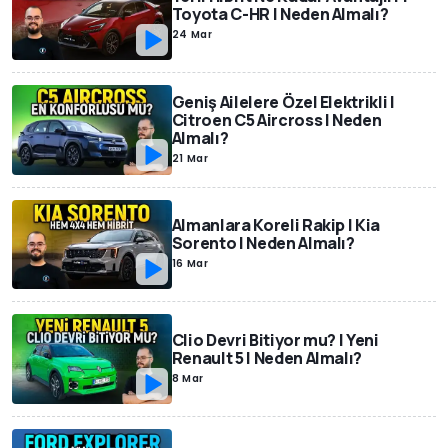
Toyota C-HR | Neden Almalı?
24 Mar
Geniş Ailelere Özel Elektrikli |
Citroen C5 Aircross | Neden
Almalı?
21 Mar
Almanlara Koreli Rakip | Kia
Sorento | Neden Almalı?
16 Mar
Clio Devri Bitiyor mu? | Yeni
Renault 5 | Neden Almalı?
8 Mar