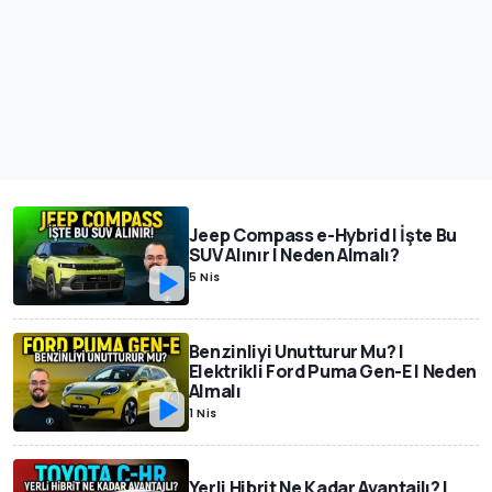
Jeep Compass e-Hybrid | İşte Bu
SUV Alınır | Neden Almalı?
5 Nis
Benzinliyi Unutturur Mu? |
Elektrikli Ford Puma Gen-E | Neden
Almalı
1 Nis
Yerli Hibrit Ne Kadar Avantajlı? |