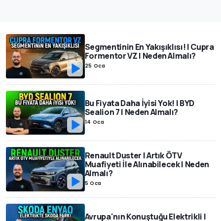
Segmentinin En Yakışıklısı! | Cupra
Formentor VZ | Neden Almalı?
25 Oca
Bu Fiyata Daha İyisi Yok! | BYD
Sealion 7 | Neden Almalı?
14 Oca
Renault Duster | Artık ÖTV
Muafiyeti İle Alınabilecek | Neden
Almalı?
5 Oca
Avrupa'nın Konuştuğu Elektrikli |