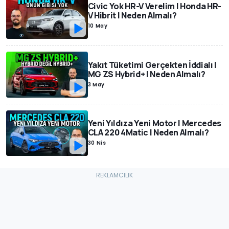
Civic Yok HR-V Verelim | Honda HR-
V Hibrit | Neden Almalı?
10 May
Yakıt Tüketimi Gerçekten İddialı |
MG ZS Hybrid+ | Neden Almalı?
3 May
Yeni Yıldıza Yeni Motor | Mercedes
CLA 220 4Matic | Neden Almalı?
30 Nis