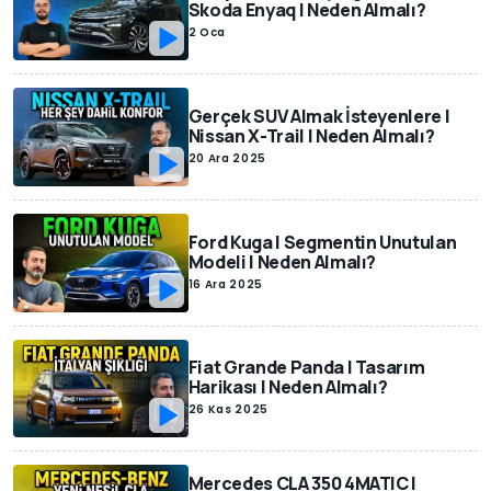
Skoda Enyaq | Neden Almalı?
2 Oca
Gerçek SUV Almak İsteyenlere |
Nissan X-Trail | Neden Almalı?
20 Ara 2025
Ford Kuga | Segmentin Unutulan
Modeli | Neden Almalı?
16 Ara 2025
Fiat Grande Panda | Tasarım
Harikası | Neden Almalı?
26 Kas 2025
Mercedes CLA 350 4MATIC |