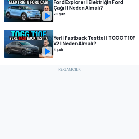
Ford Explorer | Elektriğin Ford
Çağı! | Neden Almalı?
28 Şub
Yerli Fastback Testte! | TOGG T10F
V2 | Neden Almalı?
4 Şub