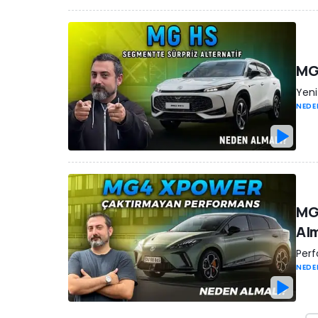
MG 
Yeni
NEDE
MG4
Alm
Perf
NEDE