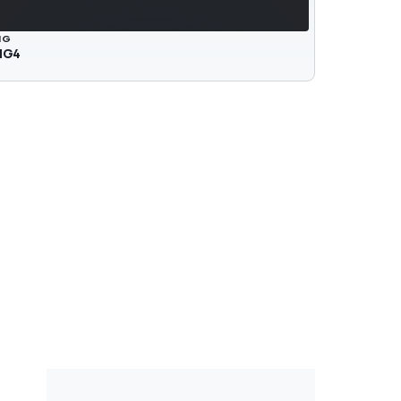
MG
MG4