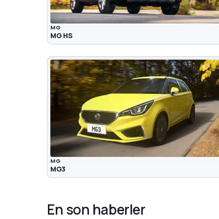
MG
MG HS
MG
MG3
En son haberler