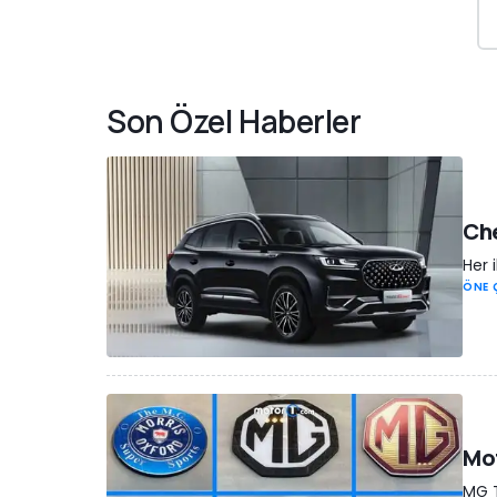
Son Özel Haberler
Che
Her 
ÖNE 
Mot
MG T