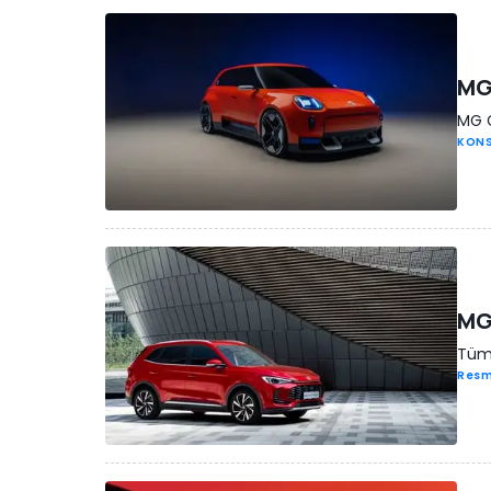
MG,
MG G
KONS
MG
Tüm 
Resm