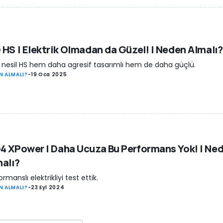
HS | Elektrik Olmadan da Güzel! | Neden Almalı?
 nesil HS hem daha agresif tasarımlı hem de daha güçlü.
N ALMALI?
-
19 Oca 2025
 XPower | Daha Ucuza Bu Performans Yok! | Ne
alı?
ormanslı elektrikliyi test ettik.
N ALMALI?
-
23 Eyl 2024