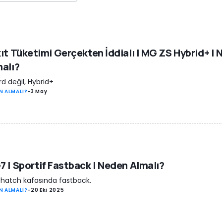
ıt Tüketimi Gerçekten İddialı | MG ZS Hybrid+ |
alı?
rd değil, Hybrid+
N ALMALI?
-
3 May
 | Sportif Fastback | Neden Almalı?
hatch kafasında fastback.
N ALMALI?
-
20 Eki 2025