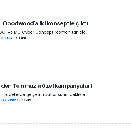
 Goodwood'a iki konseptle çıktı!
O! ve MG Cyber Concept resmen tanıtıldı.
EPTLER
-
13 Tem
'den Temmuz'a özel kampanyalar!
modellerde geçerli fırsatlar sizleri bekliyor.
i Açıklama
-
7 Tem