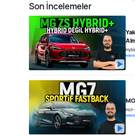
Son İncelemeler
Yak
Alm
Hybi
NEDE
MG7
Hot-
NEDE