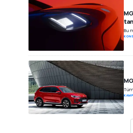
MG,
ta
Bu m
KONS
MG'
Tüm 
KAM