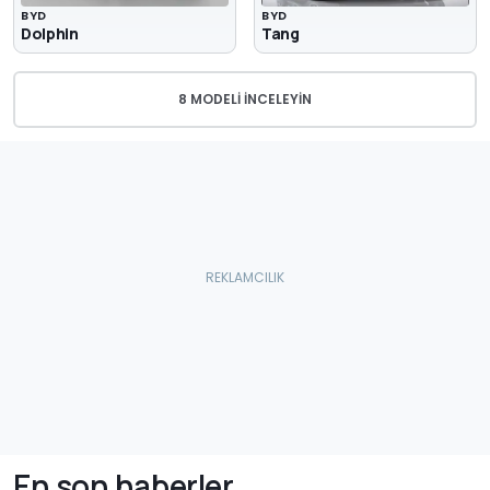
BYD
BYD
Dolphin
Tang
8 MODELI İNCELEYIN
En son haberler