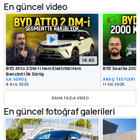
En güncel video
14:40
BYD Atto 2 DM-i | Hem Elektrikli Hem
BYD Seal İle 2000
Benzinli | İlk Sürüş
İLK SÜRÜŞ
ARAÇ TESTLERİ
8 Ara 2025
11 Eki 2025
DAHA FAZLA VIDEO
En güncel fotoğraf galerileri