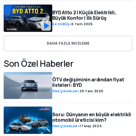
BYD Atto 2 | Küçük Elektrikli,
Büyük Konfor | İlk Sürüş
İLK SÜRÜŞ
-
6 Tem 2025
DAHA FAZLA INCELEME
Son Özel Haberler
ÖTV değişiminin ardından fiyat
listeleri: BYD
ÖNE ÇIKANLAR
-
25 Tem 2025
Soru: Dünyanın en büyük elektrikli
otomobil üreticisi kim?
ÖNE ÇIKANLAR
-
17 May 2024