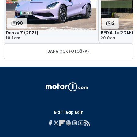
90
2
Denza Z (2027)
BYD Atto 2 DM-i, y
10 Tem
20 Oca
DAHA ÇOK FOTOĞRAF
Bizi Takip Edin