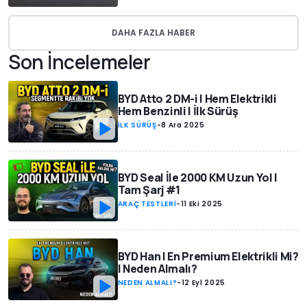
DAHA FAZLA HABER
Son İncelemeler
BYD Atto 2 DM-i | Hem Elektrikli
Hem Benzinli | İlk Sürüş
İLK SÜRÜŞ
-
8 Ara 2025
BYD Seal İle 2000 KM Uzun Yol |
Tam Şarj #1
ARAÇ TESTLERİ
-
11 Eki 2025
BYD Han | En Premium Elektrikli Mi?
| Neden Almalı?
NEDEN ALMALI?
-
12 Eyl 2025