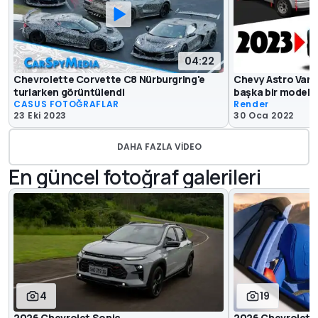
04:22
Chevrolette Corvette C8 Nürburgring'e
Chevy Astro Van,
turlarken görüntülendi
başka bir modeld
CASUS FOTOĞRAFLAR
Render
23 Eki 2023
30 Oca 2022
DAHA FAZLA VIDEO
En güncel fotoğraf galerileri
4
19
2026 Chevrolet Sonic
2026 Chevrolet 