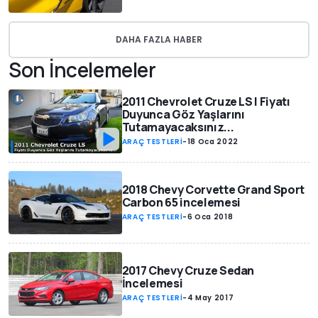
DAHA FAZLA HABER
Son İncelemeler
2011 Chevrolet Cruze LS | Fiyatı
Duyunca Göz Yaşlarını
Tutamayacaksınız...
ARAÇ TESTLERİ
-
18 Oca 2022
2018 Chevy Corvette Grand Sport
Carbon 65 incelemesi
ARAÇ TESTLERİ
-
6 Oca 2018
2017 Chevy Cruze Sedan
İncelemesi
ARAÇ TESTLERİ
-
4 May 2017