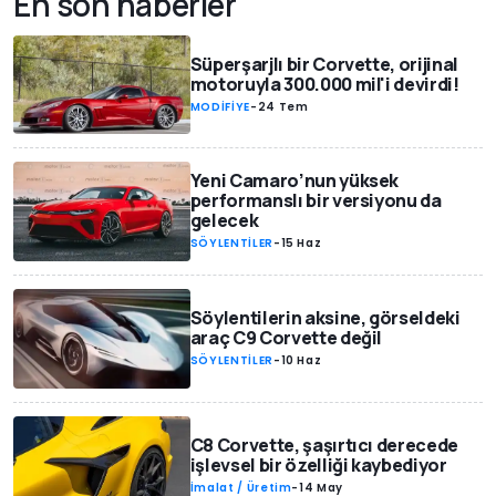
En son haberler
Süperşarjlı bir Corvette, orijinal
motoruyla 300.000 mil'i devirdi!
MODİFİYE
-
24 Tem
Yeni Camaro’nun yüksek
performanslı bir versiyonu da
gelecek
SÖYLENTİLER
-
15 Haz
Söylentilerin aksine, görseldeki
araç C9 Corvette değil
SÖYLENTİLER
-
10 Haz
C8 Corvette, şaşırtıcı derecede
işlevsel bir özelliği kaybediyor
İmalat / Üretim
-
14 May