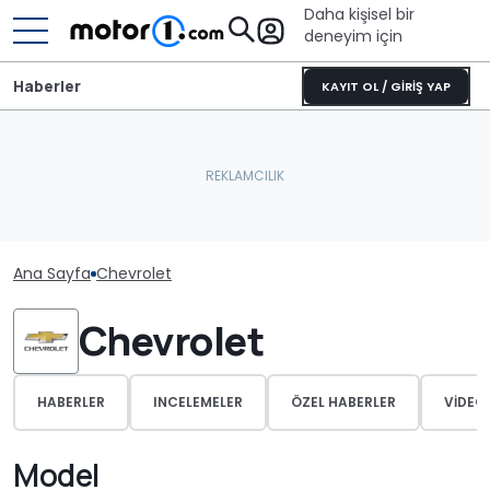
Daha kişisel bir
deneyim için
Haberler
KAYIT OL / GİRİŞ YAP
Ana Sayfa
Chevrolet
Chevrolet
HABERLER
INCELEMELER
ÖZEL HABERLER
VIDEO
Model