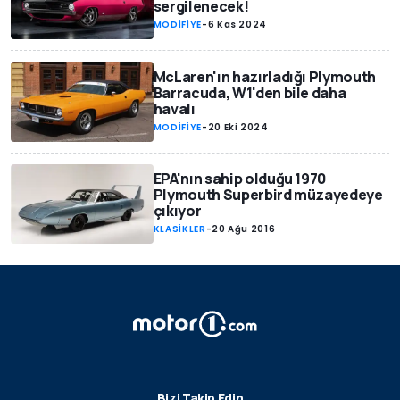
sergilenecek!
MODİFİYE
-
6 Kas 2024
McLaren'ın hazırladığı Plymouth
Barracuda, W1'den bile daha
havalı
MODİFİYE
-
20 Eki 2024
EPA'nın sahip olduğu 1970
Plymouth Superbird müzayedeye
çıkıyor
KLASİKLER
-
20 Ağu 2016
Bizi Takip Edin