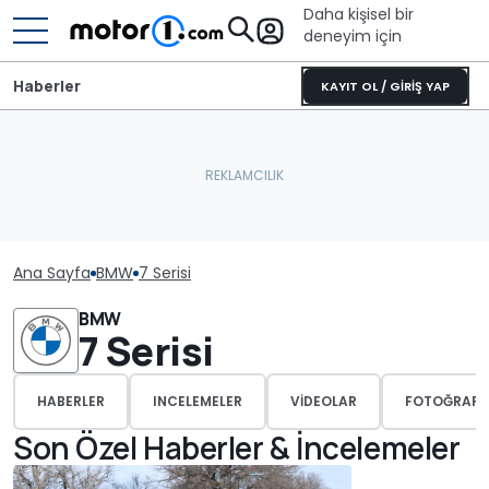
Daha kişisel bir
deneyim için
Haberler
KAYIT OL / GİRİŞ YAP
Ana Sayfa
BMW
7 Serisi
BMW
7 Serisi
HABERLER
INCELEMELER
VIDEOLAR
FOTOĞRAFL
Son Özel Haberler & İncelemeler