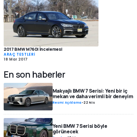
2017 BMW M760i İncelemesi
ARAÇ TESTLERİ
18 Mar 2017
En son haberler
Makyajlı BMW 7 Serisi: Yeni bir iç
mekan ve daha verimli bir deneyim
Resmi Açıklama
-
22 Nis
Yeni BMW 7 Serisi böyle
görünecek