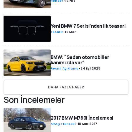
Render
-
17 Nis
Yeni BMW 7 Serisi'nden ilk teaser!
TEASER
-
12 Mar
BMW: "Sedan otomobiller
kanımızda var"
Resmi Açıklama
-
24 Eyl 2025
DAHA FAZLA HABER
Son İncelemeler
2017 BMW M760i İncelemesi
ARAÇ TESTLERİ
-
18 Mar 2017