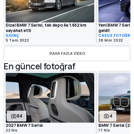
Dizel BMW 7 Serisi, tek depo ile 1.652 km
Yeni BMW 7 Serisi
seyahat etti
geldi!
İLGİNÇ
CASUS FOTOĞRA
5 Tem 2022
28 Mar 2022
DAHA FAZLA VIDEO
En güncel fotoğraf
84
4
2027 BMW 7 Serisi
BMW 7 Serisi (20
22 Nis
17 Nis