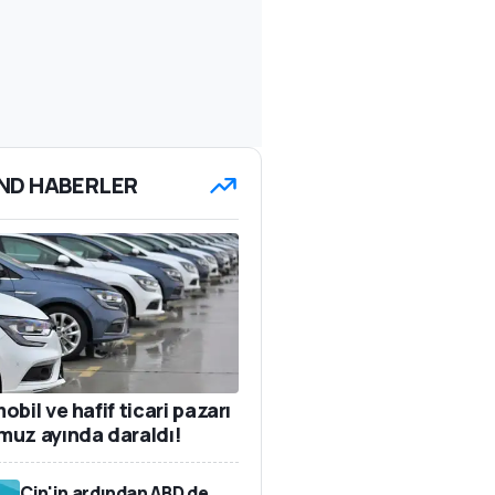
ND HABERLER
bil ve hafif ticari pazarı
uz ayında daraldı!
Çin'in ardından ABD de