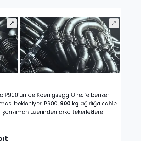
o P900’ün de Koenigsegg One:1’e benzer
ması bekleniyor. P900,
900 kg
ağırlığa sahip
lı şanzıman üzerinden arka tekerleklere
pıt