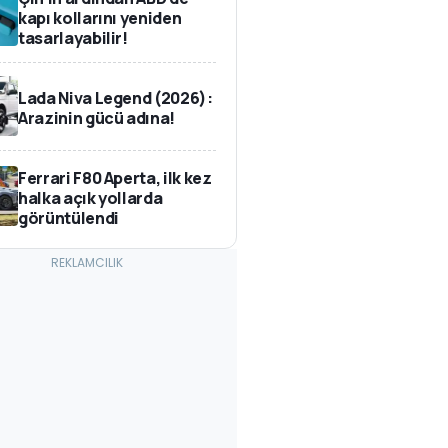
kapı kollarını yeniden
tasarlayabilir!
Lada Niva Legend (2026):
Arazinin gücü adına!
Ferrari F80 Aperta, ilk kez
halka açık yollarda
görüntülendi