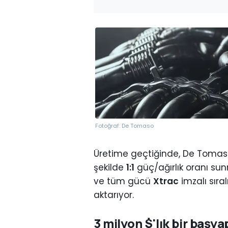
Fotoğraf: De Tomaso
Üretime geçtiğinde, De Tomas
şekilde
1:1
güç/ağırlık oranı sun
ve tüm gücü
Xtrac
imzalı sıra
aktarıyor.
3 milyon $'lık bir başya