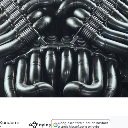
e Kandemir
Google'da tercih edilen kaynak
Paylaş
r
olarak Motor1.com ekleyin