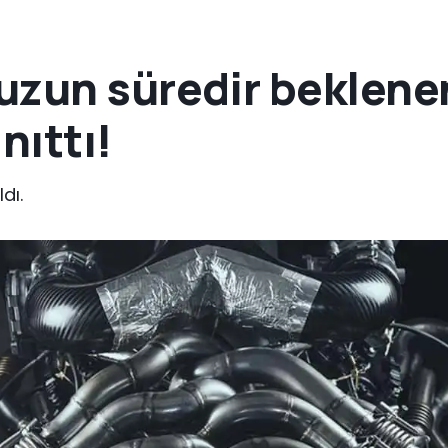
uzun süredir beklene
nıttı!
dı.