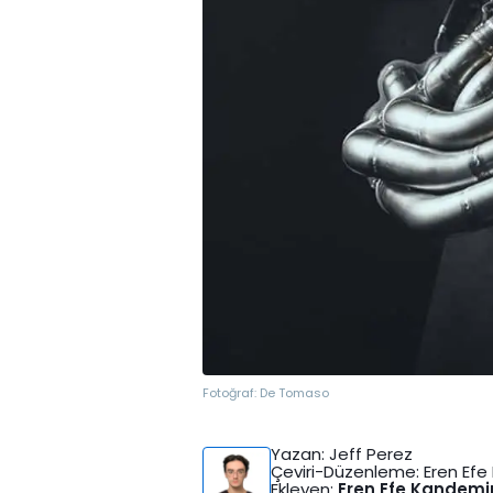
Fotoğraf:
De Tomaso
Yazan
: Jeff Perez
Çeviri-Düzenleme
: Eren Ef
Ekleyen
:
Eren Efe Kandemi