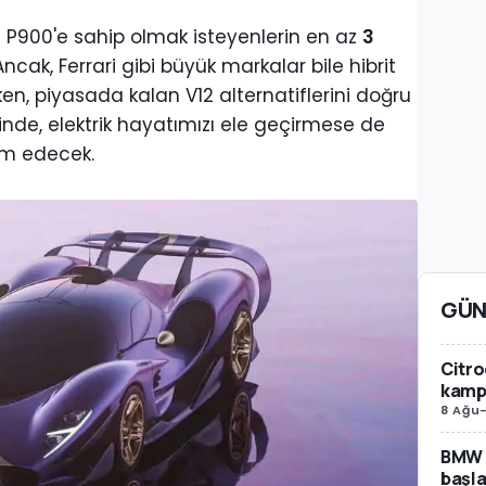
 P900'e sahip olmak isteyenlerin en az
3
ak, Ferrari gibi büyük markalar bile hibrit
en, piyasada kalan V12 alternatiflerini doğru
nde, elektrik hayatımızı ele geçirmese de
am edecek.
GÜN
Citro
kamp
8 Ağu
BMW i
başla