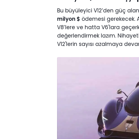
Bu büyüleyici V12’den güç alan
milyon $
ödemesi gerekecek. Anc
V8’lere ve hatta V6'lara geçerk
değerlendirmek lazım. Nihayeti
V12'lerin sayısı azalmaya dev