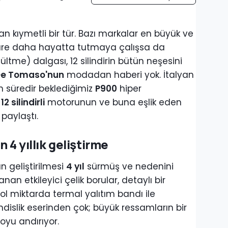
n kıymetli bir tür. Bazı markalar en büyük ve
ir süre daha hayatta tutmaya çalışsa da
ltme) dalgası, 12 silindirin bütün neşesini
e Tomaso'nun
modadan haberi yok. İtalyan
n süredir beklediğimiz
P900
hiper
i
12 silindirli
motorunun ve buna eşlik eden
 paylaştı.
n 4 yıllık geliştirme
 geliştirilmesi
4 yıl
sürmüş ve nedenini
nan etkileyici çelik borular, detaylı bir
ol miktarda termal yalıtım bandı ile
slik eserinden çok; büyük ressamların bir
loyu andırıyor.