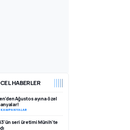
CEL HABERLER
en'den Ağustos ayına özel
anyalar!
-
KAMPANYALAR
3'ün seri üretimi Münih'te
dı