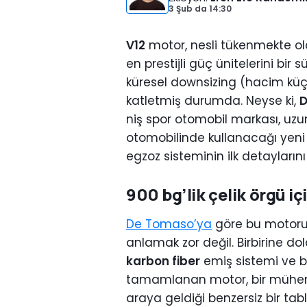
3 Şub
da
14:30
V12
motor, nesli tükenmekte ola
en prestijli güç ünitelerini b
küresel downsizing (hacim küçü
katletmiş durumda. Neyse ki,
D
niş spor otomobil markası, uzu
otomobilinde kullanacağı yen
egzoz sisteminin ilk detaylarını
900 bg’lik çelik örgü içi
De Tomaso’ya
göre bu motorun
anlamak zor değil. Birbirine dola
karbon fiber
emiş sistemi ve b
tamamlanan motor, bir mühendi
araya geldiği benzersiz bir tab