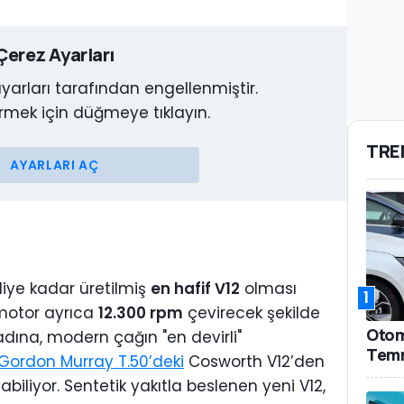
Çerez Ayarları
ayarları tarafından engellenmiştir.
rmek için düğmeye tıklayın.
TRE
AYARLARI AÇ
diye kadar üretilmiş
en hafif V12
olması
1
motor ayrıca
12.300 rpm
çevirecek şekilde
Otomo
dına, modern çağın "en devirli"
Temm
Gordon Murray T.50’deki
Cosworth V12’den
biliyor. Sentetik yakıtla beslenen yeni V12,