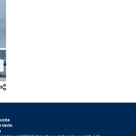
ızda
 Verin
m