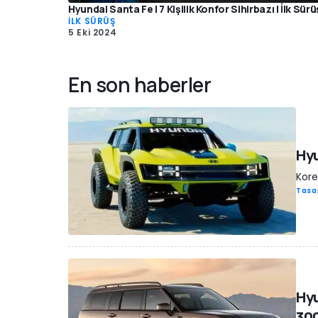
Hyundai Santa Fe | 7 Kişilik Konfor Sihirbazı | İlk Sürü
İLK SÜRÜŞ
5 Eki 2024
En son haberler
Hyu
Kore
Tasa
Hyu
300