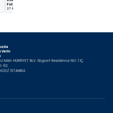
Fotoğrafları
Fotoğrafları
27 Mar 2023
31 Oca 2023
ızda
 Verin
m
U MAH. HÜRRİYET BLV. Skyport Residence NO: 1 İÇ
O: 62
DÜZÜ/ İSTANBUL