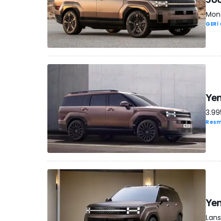
Mont
GERİ
Yen
3.99
Resm
Yen
Lans