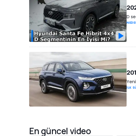
202
D se
NEDE
201
Yeni
İLK 
En güncel video