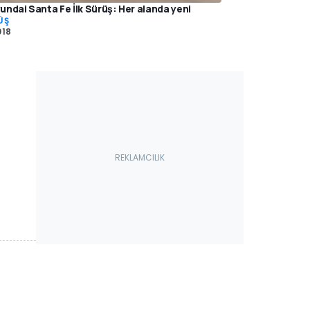
undai Santa Fe İlk Sürüş: Her alanda yeni
ÜŞ
018