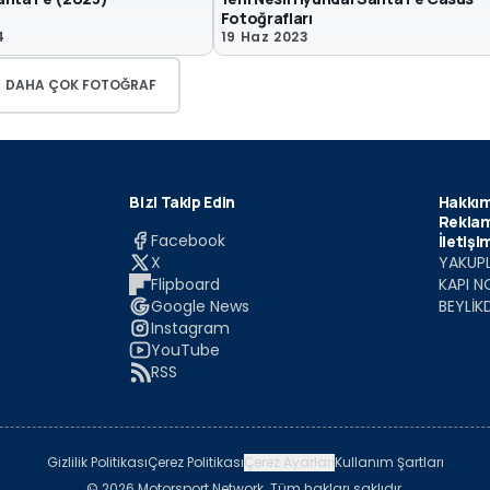
Fotoğrafları
4
19 Haz 2023
DAHA ÇOK FOTOĞRAF
Bizi Takip Edin
Hakkım
Reklam
Facebook
İletişi
X
YAKUPL
Flipboard
KAPI N
Google News
BEYLİK
Instagram
YouTube
RSS
Gizlilik Politikası
Çerez Politikası
Çerez Ayarları
Kullanım Şartları
© 2026 Motorsport Network. Tüm hakları saklıdır.