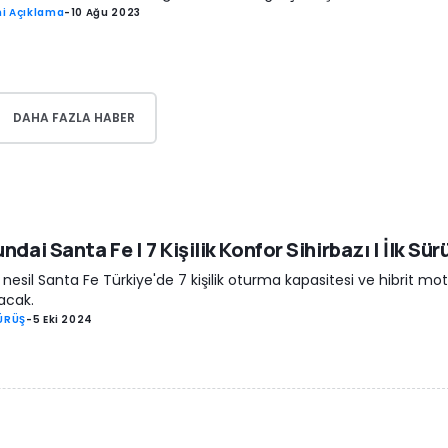
i Açıklama
-
10 Ağu 2023
DAHA FAZLA HABER
ndai Santa Fe | 7 Kişilik Konfor Sihirbazı | İlk Sür
 nesil Santa Fe Türkiye'de 7 kişilik oturma kapasitesi ve hibrit mo
lacak.
SÜRÜŞ
-
5 Eki 2024