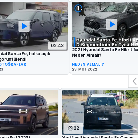
2
02:43
2021 Hyundai Santa Fe Hibrit 4x
dai Santa Fe, halka açık
Neden Almalı?
 görüntülendi
OTOĞRAFLAR
NEDEN ALMALI?
23
29 Mar 2022
22
anta Fe (2023)
Yeni Nesil Hyundai Santa Fe Casus