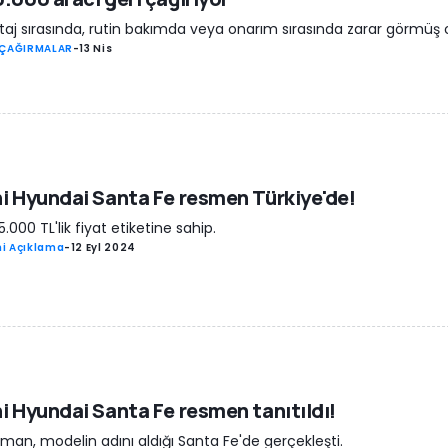
aj sırasında, rutin bakımda veya onarım sırasında zarar görmüş ol
 ÇAĞIRMALAR
-
13 Nis
i Hyundai Santa Fe resmen Türkiye'de!
5.000 TL'lik fiyat etiketine sahip.
i Açıklama
-
12 Eyl 2024
i Hyundai Santa Fe resmen tanıtıldı!
man, modelin adını aldığı Santa Fe'de gerçekleşti.