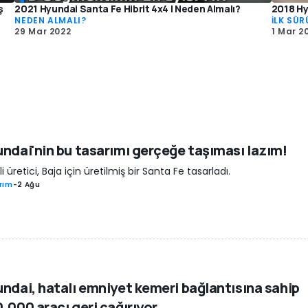
ş
2021 Hyundai Santa Fe Hibrit 4x4 | Neden Almalı?
2018 Hy
NEDEN ALMALI?
İLK SÜR
29 Mar 2022
1 Mar 2
ndai'nin bu tasarımı gerçeğe taşıması lazım!
li üretici, Baja için üretilmiş bir Santa Fe tasarladı.
rım
-
2 Ağu
ndai, hatalı emniyet kemeri bağlantısına sahip
.000 aracı geri çağırıyor