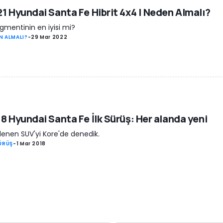
1 Hyundai Santa Fe Hibrit 4x4 | Neden Almalı?
gmentinin en iyisi mi?
N ALMALI?
-
29 Mar 2022
8 Hyundai Santa Fe İlk Sürüş: Her alanda yeni
lenen SUV'yi Kore'de denedik.
SÜRÜŞ
-
1 Mar 2018