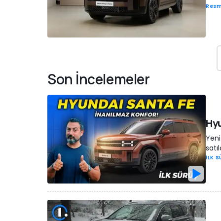
Resm
Son İncelemeler
Hyu
Yeni
satı
İLK 