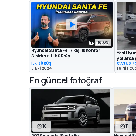
16:09
Hyundai Santa Fe | 7 Kişilik Konfor
Yeni Hyun
Sihirbazı | İlk Sürüş
yollarda
İLK SÜRÜŞ
CASUS F
5 Eki 2024
16 Nis 20
En güncel fotoğraf
16
11
2023 Hyundai Santa Fe
Hyundai S