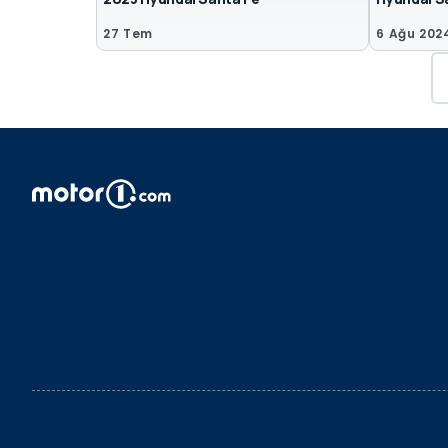
27 Tem
6 Ağu 202