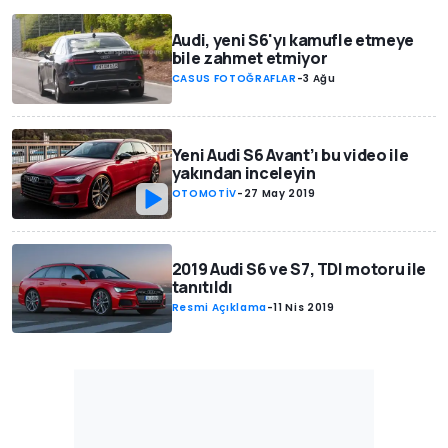
Audi, yeni S6'yı kamufle etmeye
bile zahmet etmiyor
CASUS FOTOĞRAFLAR
-
3 Ağu
Yeni Audi S6 Avant’ı bu video ile
yakından inceleyin
OTOMOTİV
-
27 May 2019
2019 Audi S6 ve S7, TDI motoru ile
tanıtıldı
Resmi Açıklama
-
11 Nis 2019