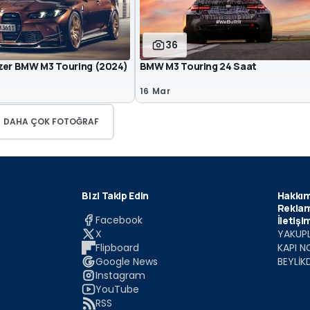
36
zer BMW M3 Touring (2024)
BMW M3 Touring 24 Saat
16 Mar
DAHA ÇOK FOTOĞRAF
Bizi Takip Edin
Hakkım
Reklam
Facebook
İletişi
X
YAKUPL
Flipboard
KAPI N
Google News
BEYLİK
Instagram
YouTube
RSS