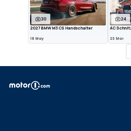
30
24
2027 BMW M3 CS Handschalter
AC Schnit
18 May
23 Mar