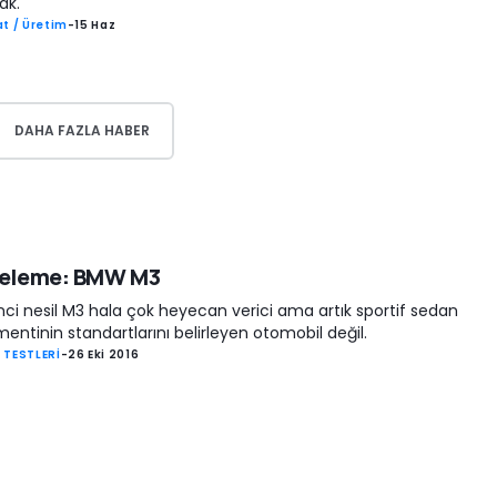
ak.
t / Üretim
-
15 Haz
DAHA FAZLA HABER
celeme: BMW M3
nci nesil M3 hala çok heyecan verici ama artık sportif sedan
entinin standartlarını belirleyen otomobil değil.
 TESTLERİ
-
26 Eki 2016