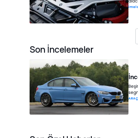
alac
İmala
Son İncelemeler
İn
Beşi
segm
ARAÇ