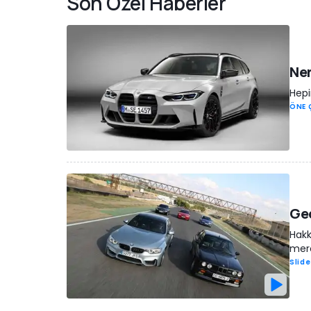
Son Özel Haberler
Ner
Hepi
ÖNE 
Ge
Hakk
merc
Slid