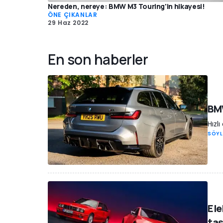
Nereden, nereye: BMW M3 Touring'in hikayesi!
ÖNE ÇIKANLAR
29 Haz 2022
En son haberler
BMW
Hızl
SÖYL
Ele
ta