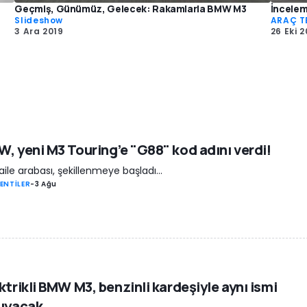
Geçmiş, Günümüz, Gelecek: Rakamlarla BMW M3
İncele
Slideshow
ARAÇ T
3 Ara 2019
26 Eki 2
, yeni M3 Touring’e "G88" kod adını verdi!
ı aile arabası, şekillenmeye başladı...
ENTİLER
-
3 Ağu
ktrikli BMW M3, benzinli kardeşiyle aynı ismi
şıyacak