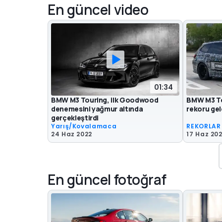
En güncel video
01:34
BMW M3 Touring, ilk Goodwood
BMW M3 To
denemesini yağmur altında
rekoru gel
gerçekleştirdi
Yarış/Kovalamaca
REKORLAR
24 Haz 2022
17 Haz 20
En güncel fotoğraf