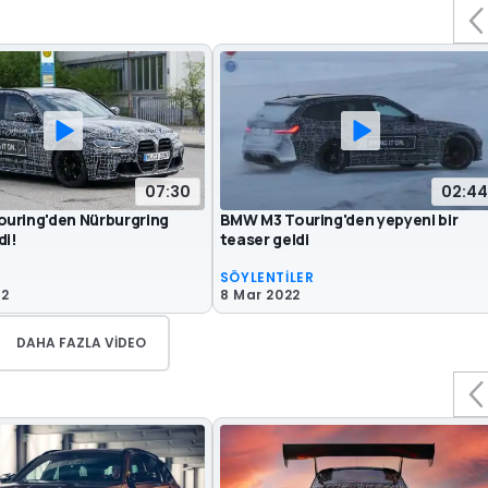
07:30
02:44
uring'den Nürburgring
BMW M3 Touring'den yepyeni bir
di!
teaser geldi
SÖYLENTİLER
22
8 Mar 2022
DAHA FAZLA VIDEO