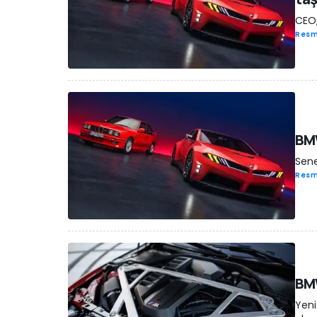
CEO, 
Resm
BMW
Sene
Resm
BMW
Yeni