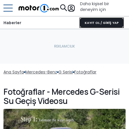
Daha kişisel bir
deneyim için
Haberler
KAYIT OL / GİRİŞ YAP
Ana Sayfa
Mercedes-Benz
G Serisi
Fotoğraflar
Fotoğraflar - Mercedes G-Serisi
Su Geçiş Videosu