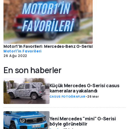
Motor1’in Favorileri: Mercedes-Benz G-Serisi
Motor1'in Favorileri
26 Ağu 2022
En son haberler
Küçük Mercedes G-Serisi casus
kameralara yakalandı
CASUS FOTOĞRAFLAR
-
26 Mar
Yeni Mercedes "mini" G-Serisi
böyle görünebilir