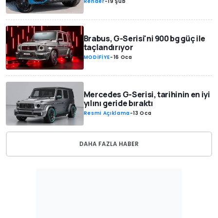
Render
-
19 Şub
Brabus, G-Serisi'ni 900 bg güç ile
taçlandırıyor
MODİFİYE
-
16 Oca
Mercedes G-Serisi, tarihinin en iyi
yılını geride bıraktı
Resmi Açıklama
-
13 Oca
DAHA FAZLA HABER