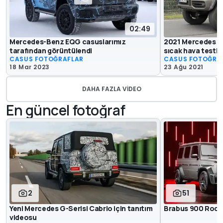
02:49
Mercedes-Benz EQG casuslarımız
2021 Mercedes G-
tarafından görüntülendi
sıcak hava testle
CASUS FOTOĞRAFLAR
CASUS FOTOĞRA
18 Mar 2023
23 Ağu 2021
DAHA FAZLA VIDEO
En güncel fotoğraf
2
51
Yeni Mercedes G-Serisi Cabrio için tanıtım
Brabus 900 Rocke
videosu