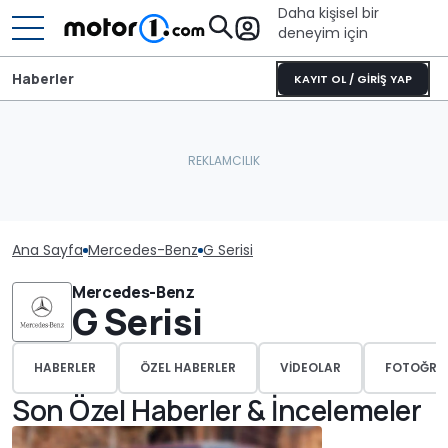
Daha kişisel bir
deneyim için
Haberler
KAYIT OL / GİRİŞ YAP
Ana Sayfa
Mercedes-Benz
G Serisi
Mercedes-Benz
G Serisi
HABERLER
ÖZEL HABERLER
VIDEOLAR
FOTOĞRA
Son Özel Haberler & İncelemeler