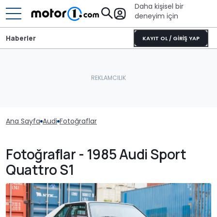
Daha kişisel bir
deneyim için
Haberler
KAYIT OL / GİRİŞ YAP
Ana Sayfa
Audi
Fotoğraflar
Fotoğraflar - 1985 Audi Sport
Quattro S1