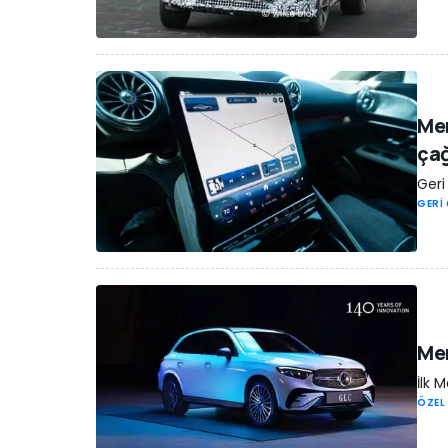
Mer
çağ
Geri
GERİ
Mer
İlk 
ÖZEL