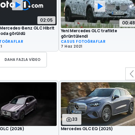
02:05
00:48
ı Mercedes-Benz GLC Hibrit
Yeni Mercedes GLC trafikte
eoda görüldü
görüntülendi
TOĞRAFLAR
CASUS FOTOĞRAFLAR
21
7 Haz 2021
DAHA FAZLA VIDEO
33
 GLC (2026)
Mercedes GLC EQ (2025)