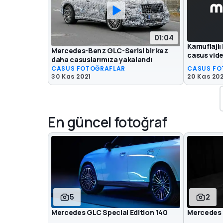
01:04
Kamuflajl
Mercedes-Benz GLC-Serisi bir kez
casus vid
daha casuslarımıza yakalandı
CASUS FOTOĞRAFLAR
CASUS FO
30 Kas 2021
20 Kas 20
En güncel fotoğraf
5
2
Mercedes GLC Special Edition 140
Mercedes