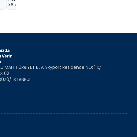
26 Eyl 2023
1 Haz 2022
ızda
 Verin
m
U MAH. HÜRRİYET BLV. Skyport Residence NO: 1 İÇ
O: 62
DÜZÜ/ İSTANBUL