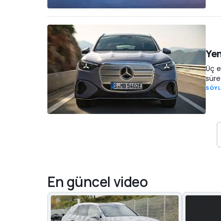
Yen
Üç e
süre
SÖYL
En güncel video