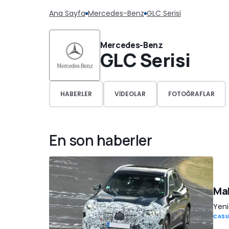
Ana Sayfa
Mercedes-Benz
GLC Serisi
Mercedes-Benz
GLC Serisi
HABERLER
VIDEOLAR
FOTOĞRAFLAR
En son haberler
Mak
Yeni
CASU