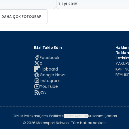
7 Eyl 2025
DAHA ÇOK FOTOĞRAF
Bizi Takip Edin
Hakkım
Reklam
Facebook
İletişi
X
YAKUPL
Flipboard
KAPI N
Google News
BEYLİK
Instagram
YouTube
RSS
Gizlilik Politikası
Çerez Politikası
Çerez Ayarları
Kullanım Şartları
© 2026 Motorsport Network. Tüm hakları saklıdır.