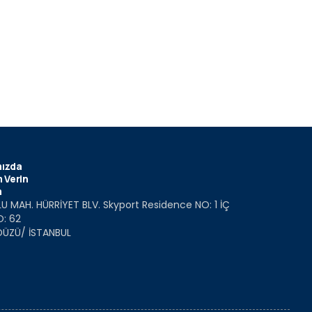
ızda
 Verin
m
U MAH. HÜRRİYET BLV. Skyport Residence NO: 1 İÇ
O: 62
DÜZÜ/ İSTANBUL