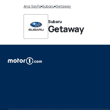
Ana Sayfa
Subaru
Getaway
Subaru
Getaway