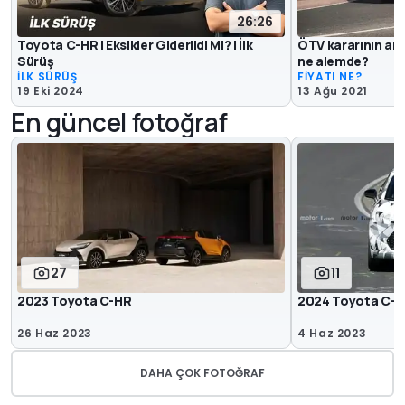
26:26
Toyota C-HR | Eksikler Giderildi Mi? | İlk
ÖTV kararının ard
Sürüş
ne alemde?
İLK SÜRÜŞ
FİYATI NE?
19 Eki 2024
13 Ağu 2021
En güncel fotoğraf
27
11
2023 Toyota C-HR
2024 Toyota C-HR
26 Haz 2023
4 Haz 2023
DAHA ÇOK FOTOĞRAF