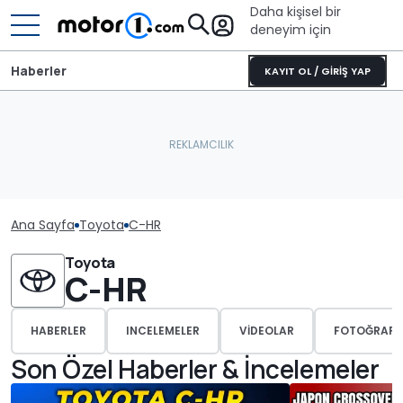
Daha kişisel bir
deneyim için
Haberler
KAYIT OL / GİRİŞ YAP
Ana Sayfa
Toyota
C-HR
Toyota
C-HR
HABERLER
INCELEMELER
VIDEOLAR
FOTOĞRAFL
Son Özel Haberler & İncelemeler