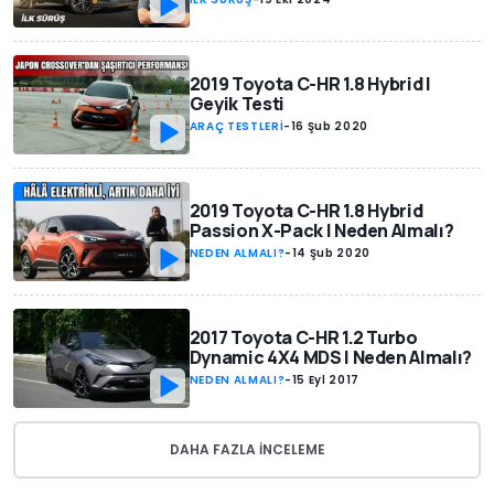
2019 Toyota C-HR 1.8 Hybrid |
Geyik Testi
ARAÇ TESTLERİ
-
16 Şub 2020
2019 Toyota C-HR 1.8 Hybrid
Passion X-Pack | Neden Almalı?
NEDEN ALMALI?
-
14 Şub 2020
2017 Toyota C-HR 1.2 Turbo
Dynamic 4X4 MDS | Neden Almalı?
NEDEN ALMALI?
-
15 Eyl 2017
DAHA FAZLA INCELEME