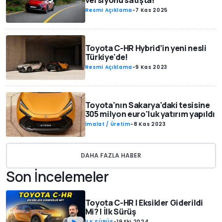
versiyonu satışta!
Resmi Açıklama
-
7 Kas 2025
Toyota C-HR Hybrid’in yeni nesli
Türkiye'de!
Resmi Açıklama
-
9 Kas 2023
Toyota'nın Sakarya'daki tesisine
305 milyon euro'luk yatırım yapıldı
İmalat / Üretim
-
8 Kas 2023
DAHA FAZLA HABER
Son İncelemeler
Toyota C-HR | Eksikler Giderildi
Mi? | İlk Sürüş
İLK SÜRÜŞ
-
19 Eki 2024