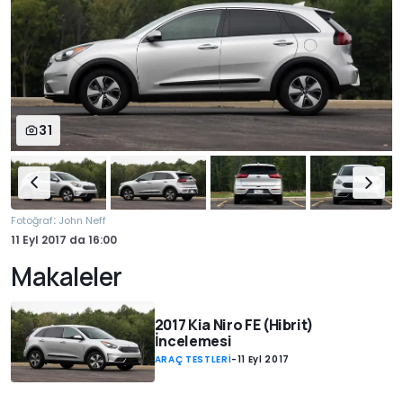
31
:
Fotoğraf
John Neff
11 Eyl 2017
da
16:00
Makaleler
2017 Kia Niro FE (Hibrit)
İncelemesi
ARAÇ TESTLERİ
-
11 Eyl 2017