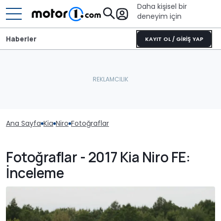
Daha kişisel bir
deneyim için
Haberler
KAYIT OL / GİRİŞ YAP
Ana Sayfa
Kia
Niro
Fotoğraflar
Fotoğraflar - 2017 Kia Niro FE:
İnceleme