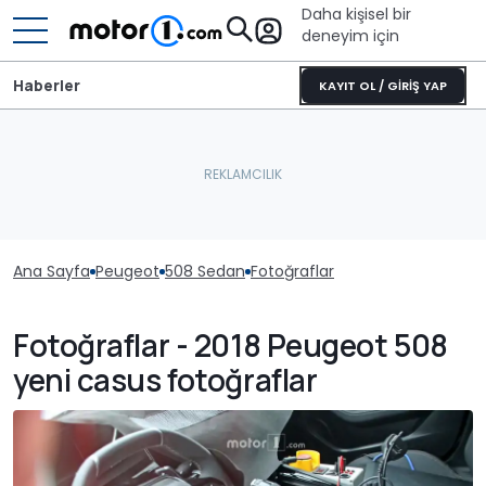
Daha kişisel bir
deneyim için
Haberler
KAYIT OL / GİRİŞ YAP
Ana Sayfa
Peugeot
508 Sedan
Fotoğraflar
Fotoğraflar - 2018 Peugeot 508
yeni casus fotoğraflar