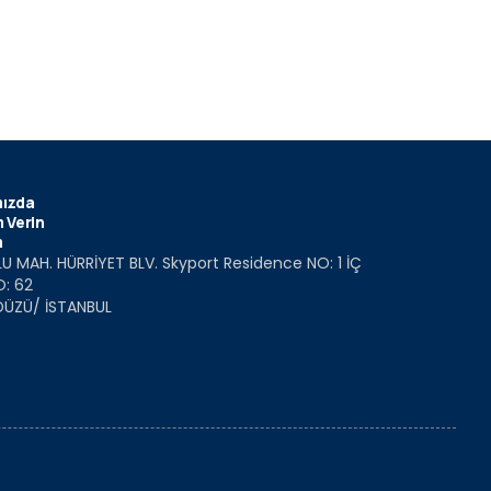
ızda
 Verin
m
U MAH. HÜRRİYET BLV. Skyport Residence NO: 1 İÇ
O: 62
DÜZÜ/ İSTANBUL