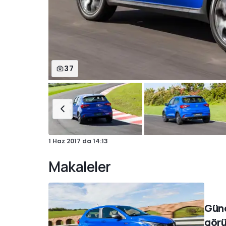
37
1 Haz 2017
da
14:13
Makaleler
Güne
görü