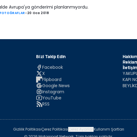
lde Avrupa'ya gönderimi planlanmıyordu.
 FOTOĞRAFLAR
-
20 Oca 2018
Bizi Takip Edin
Hakkım
Reklam
Facebook
İletişi
X
YAKUPL
Flipboard
KAPI N
Google News
BEYLİK
Instagram
YouTube
RSS
Gizlilik Politikası
Çerez Politikası
Çerez Ayarları
Kullanım Şartları
© 2026 Motorsport Network. Tüm hakları saklıdır.