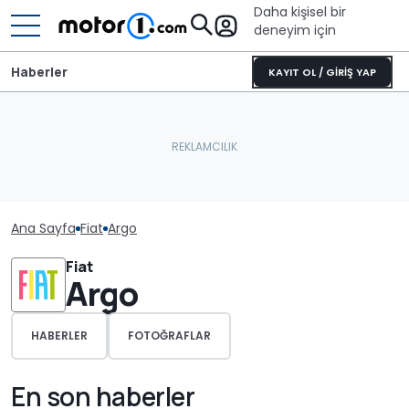
Daha kişisel bir
deneyim için
Haberler
KAYIT OL / GİRİŞ YAP
Ana Sayfa
Fiat
Argo
Fiat
Argo
HABERLER
FOTOĞRAFLAR
En son haberler