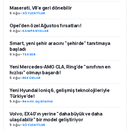
Maserati, V8'e geri dönebilir
6 Ağu
-
SÖYLENTİLER
Opel'den özel Ağustos fırsatları!
6 Ağu
-
KAMPANYALAR
Smart, yeni şehir aracını "şehirde" tanıtmaya
başladı
6 Ağu
-
TEASER
Yeni Mercedes-AMG CLA, Ring'de "sınıfının en
hızlısı" olmayı başardı!
5 Ağu
-
REKORLAR
Yeni Hyundai Ioniq 6, gelişmiş teknolojileriyle
Türkiye’de!
5 Ağu
-
Resmi açıklama
Volvo, EX40'ın yerine "daha büyük ve daha
ulaşılabilir" bir model geliştiriyor
5 Ağu
-
SÖYLENTİLER