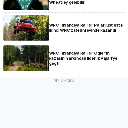
Wheatley gelebilir
WRC Finlandiya Rallisi: Pajari üst üste
ikinci WRC zaferini evinde kazandı
WRC Finlandiya Rallisi: Ogier'in
kazasının ardından liderlik Pajari'ye
geçti