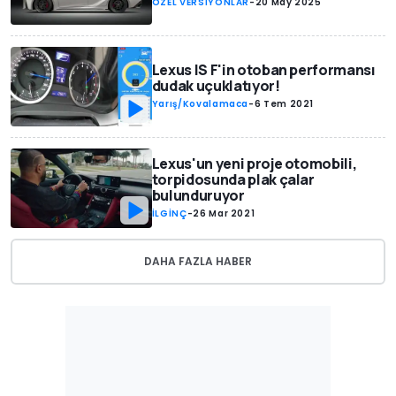
ÖZEL VERSİYONLAR
-
20 May 2025
Lexus IS F'in otoban performansı
dudak uçuklatıyor!
Yarış/Kovalamaca
-
6 Tem 2021
Lexus'un yeni proje otomobili,
torpidosunda plak çalar
bulunduruyor
İLGİNÇ
-
26 Mar 2021
DAHA FAZLA HABER