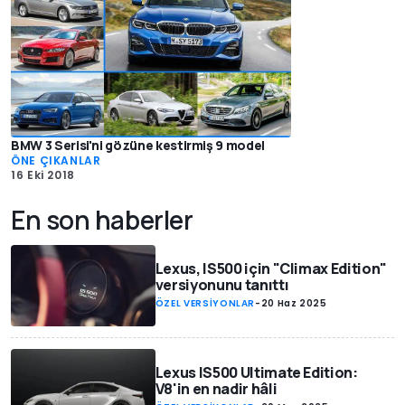
BMW 3 Serisi'ni gözüne kestirmiş 9 model
ÖNE ÇIKANLAR
16 Eki 2018
En son haberler
Lexus, IS500 için "Climax Edition"
versiyonunu tanıttı
ÖZEL VERSİYONLAR
-
20 Haz 2025
Lexus IS500 Ultimate Edition:
V8'in en nadir hâli