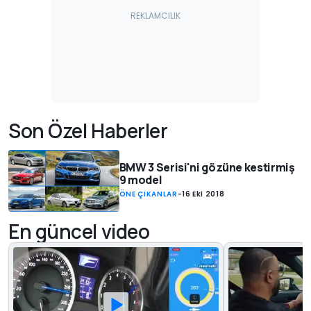
Son Özel Haberler
BMW 3 Serisi'ni gözüne kestirmiş
9 model
ÖNE ÇIKANLAR
-
16 Eki 2018
En güncel video