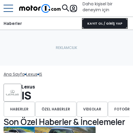
Daha kişisel bir
deneyim için
Haberler
KAYIT OL / GİRİŞ YAP
Ana Sayfa
Lexus
IS
Lexus
IS
HABERLER
ÖZEL HABERLER
VIDEOLAR
FOTOĞRA
Son Özel Haberler & İncelemeler