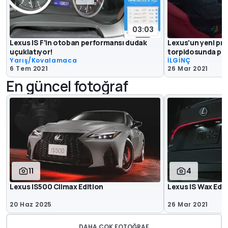
03:03
Lexus IS F'in otoban performansı dudak
Lexus'un yeni pro
uçuklatıyor!
torpidosunda pla
Yarış/Kovalamaca
İLGİNÇ
6 Tem 2021
26 Mar 2021
En güncel fotoğraf
11
4
Lexus IS500 Climax Edition
Lexus IS Wax Edit
20 Haz 2025
26 Mar 2021
DAHA ÇOK FOTOĞRAF